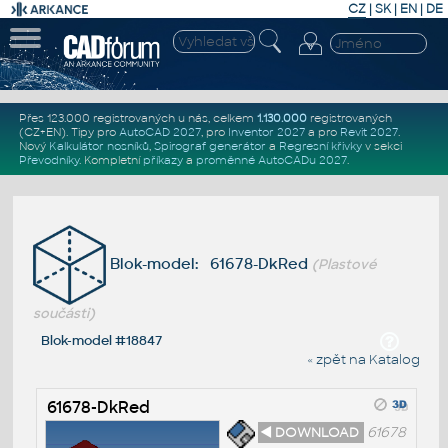
CZ
|
SK
|
EN
|
DE
Přes 123.000 registrovaných u nás, celkem
1.130.000
registrovaných
(CZ+EN)
. Tipy pro
AutoCAD 2027
, pro
Inventor 2027
a pro
Revit 2027
.
Nový
Kalkulátor nosníků
,
Spirograf generátor
a
Regresní křivky
v sekci
Převodníky
.
Kompletní
příkazy
a
proměnné AutoCADu 2027
.
Blok-model: 61678-DkRed
(Plastové
součásti)
Blok-model #18847
« zpět na Katalog
61678-DkRed
◄ DOWNLOAD
61678