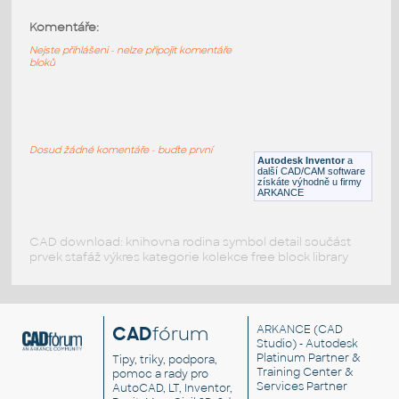
Komentáře:
61678-LtBluishGray
:
Lego 61678-LtBluishGray
Nejste přihlášeni - nelze připojit komentáře
bloků
IPT
Plastové součásti
61678-DkBluishGray
:
Lego 61678-DkBluishGray
Dosud žádné komentáře - buďte první
Autodesk Inventor
a
IPT
Plastové součásti
další CAD/CAM software
získáte výhodně u firmy
ARKANCE
CAD download: knihovna rodina symbol detail součást
prvek stafáž výkres kategorie kolekce free block library
CAD
fórum
ARKANCE
(CAD
Studio) - Autodesk
Platinum Partner &
Tipy, triky, podpora,
Training Center &
pomoc a rady pro
Services Partner
AutoCAD, LT, Inventor,