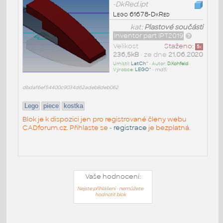
-DkRed.ipt
Lego 61678-DkRed
kat:
Plastové součásti
Inventor part IPT2019
Velikost
Staženo:
5
x
236,5kB
• ze dne
21.06.2020
Umístil:
LatCh^
• Autor:
D.Kohfeld
•
Výrobce:
LEGO^
•
md5:
dbdaf6ef54400c9034d62adeb8deb062
Lego
piece
kostka
Blok je k dispozici jen pro registrované členy webu
CADforum.cz. Přihlaste se -
registrace
je bezplatná.
Vaše hodnocení:
Nejste přihlášeni - nemůžete
hodnotit blok