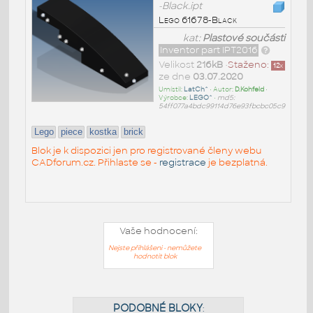
-Black.ipt
Lego 61678-Black
kat:
Plastové součásti
Inventor part IPT2016
Velikost
216kB
•
Staženo:
12
x
ze dne
03.07.2020
Umístil:
LatCh^
• Autor:
D.Kohfeld
•
Výrobce:
LEGO^
•
md5:
54ff077a4bdc99114d76e93fbcbc05c9
Lego
piece
kostka
brick
Blok je k dispozici jen pro registrované členy webu
CADforum.cz. Přihlaste se -
registrace
je bezplatná.
Vaše hodnocení:
Nejste přihlášeni - nemůžete
hodnotit blok