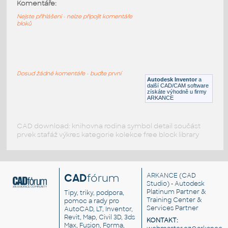
61678-DkRed
:
Komentáře:
Lego 61678-DkRed
Nejste přihlášeni - nelze připojit komentáře
bloků
IPT
Plastové součásti
61678-DkBluishGray
:
Lego 61678-DkBluishGray
Dosud žádné komentáře - buďte první
Autodesk Inventor
a
IPT
Plastové součásti
další CAD/CAM software
získáte výhodně u firmy
ARKANCE
CAD download: knihovna rodina symbol detail součást
prvek stafáž výkres kategorie kolekce free block library
CAD
fórum
ARKANCE
(CAD
Studio) - Autodesk
Platinum Partner &
Tipy, triky, podpora,
Training Center &
pomoc a rady pro
Services Partner
AutoCAD, LT, Inventor,
Revit, Map, Civil 3D, 3ds
KONTAKT:
Max, Fusion, Forma,