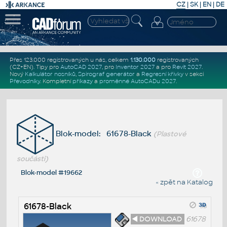
CZ
|
SK
|
EN
|
DE
Přes 123.000 registrovaných u nás, celkem
1.130.000
registrovaných
(CZ+EN)
. Tipy pro
AutoCAD 2027
, pro
Inventor 2027
a pro
Revit 2027
.
Nový
Kalkulátor nosníků
,
Spirograf generátor
a
Regresní křivky
v sekci
Převodníky
.
Kompletní
příkazy
a
proměnné AutoCADu 2027
.
Blok-model: 61678-Black
(Plastové
součásti)
Blok-model #19662
« zpět na Katalog
61678-Black
◄ DOWNLOAD
61678