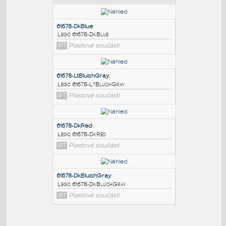
PODOBNÉ BLOKY
:
61678-DkBlue
:
Lego 61678-DkBlue
IPT
Plastové součásti
61678-LtBluishGray
:
Lego 61678-LtBluishGray
IPT
Plastové součásti