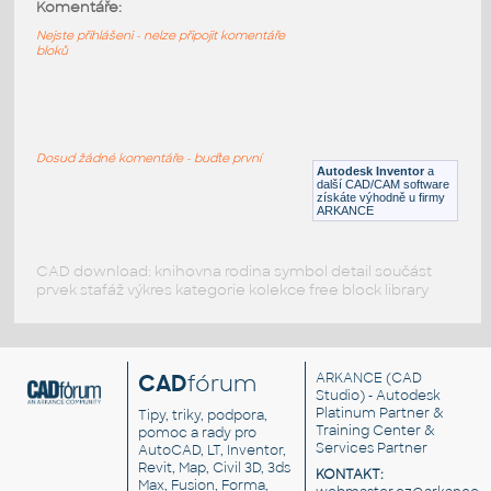
63864-DkTan
:
Komentáře:
Lego 63864-DkTan
Nejste přihlášeni - nelze připojit komentáře
bloků
IPT
Plastové součásti
63864-DkBluishGray
:
Lego 63864-DkBluishGray
Dosud žádné komentáře - buďte první
Autodesk Inventor
a
IPT
Plastové součásti
další CAD/CAM software
získáte výhodně u firmy
ARKANCE
CAD download: knihovna rodina symbol detail součást
prvek stafáž výkres kategorie kolekce free block library
CAD
fórum
ARKANCE
(CAD
Studio) - Autodesk
Platinum Partner &
Tipy, triky, podpora,
Training Center &
pomoc a rady pro
Services Partner
AutoCAD, LT, Inventor,
Revit, Map, Civil 3D, 3ds
KONTAKT:
Max, Fusion, Forma,