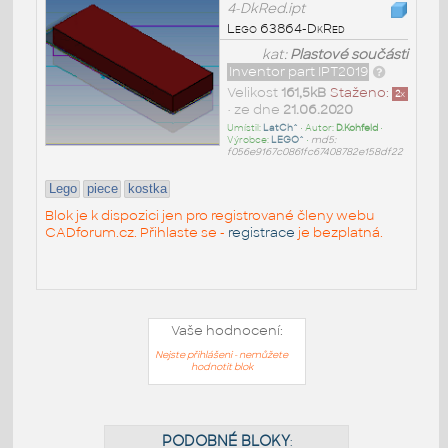
4-DkRed.ipt
Lego 63864-DkRed
kat:
Plastové součásti
Inventor part IPT2019
Velikost
161,5kB
Staženo:
2
x
• ze dne
21.06.2020
Umístil:
LatCh^
• Autor:
D.Kohfeld
•
Výrobce:
LEGO^
•
md5:
f056e9167c0861fc67408782e158df22
Lego
piece
kostka
Blok je k dispozici jen pro registrované členy webu
CADforum.cz. Přihlaste se -
registrace
je bezplatná.
Vaše hodnocení:
Nejste přihlášeni - nemůžete
hodnotit blok