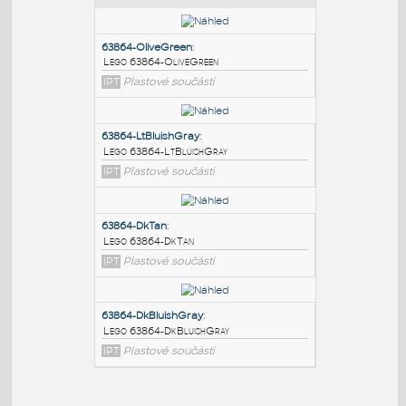
PODOBNÉ BLOKY
:
63864-OliveGreen
:
Lego 63864-OliveGreen
IPT
Plastové součásti
63864-LtBluishGray
:
Lego 63864-LtBluishGray
IPT
Plastové součásti