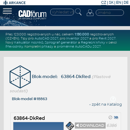
CZ
|
SK
|
EN
|
DE
Přes 123.000 registrovaných u nás, celkem
1.130.000
registrovaných
(CZ+EN)
. Tipy pro
AutoCAD 2027
, pro
Inventor 2027
a pro
Revit 2027
.
Nový
Kalkulátor nosníků
,
Spirograf generátor
a
Regresní křivky
v sekci
Převodníky
.
Kompletní
příkazy
a
proměnné AutoCADu 2027
.
Blok-model: 63864-DkRed
(Plastové
součásti)
Blok-model #18863
« zpět na Katalog
63864-DkRed
◄ DOWNLOAD
6386