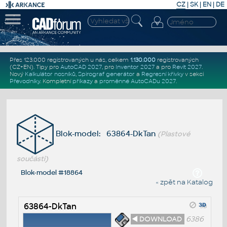
CZ
|
SK
|
EN
|
DE
Přes 123.000 registrovaných u nás, celkem
1.130.000
registrovaných
(CZ+EN)
. Tipy pro
AutoCAD 2027
, pro
Inventor 2027
a pro
Revit 2027
.
Nový
Kalkulátor nosníků
,
Spirograf generátor
a
Regresní křivky
v sekci
Převodníky
.
Kompletní
příkazy
a
proměnné AutoCADu 2027
.
Blok-model: 63864-DkTan
(Plastové
součásti)
Blok-model #18864
« zpět na Katalog
63864-DkTan
◄ DOWNLOAD
6386