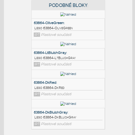
PODOBNÉ BLOKY
:
63864-OliveGreen
:
Lego 63864-OliveGreen
IPT
Plastové součásti
63864-LtBluishGray
:
Lego 63864-LtBluishGray
IPT
Plastové součásti