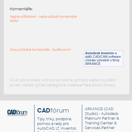
Komentáře:
63864-DkRed
:
Lego 63864-DkRed
Nejste přihlášeni - nelze připojit komentáře
bloků
IPT
Plastové součásti
63864-DkBluishGray
:
Lego 63864-DkBluishGray
Dosud žádné komentáře - buďte první
Autodesk Inventor
a
IPT
Plastové součásti
další CAD/CAM software
získáte výhodně u firmy
ARKANCE
CAD download: knihovna rodina symbol detail součást
prvek stafáž výkres kategorie kolekce free block library
CAD
fórum
ARKANCE
(CAD
Studio) - Autodesk
Platinum Partner &
Tipy, triky, podpora,
Training Center &
pomoc a rady pro
Services Partner
AutoCAD, LT, Inventor,