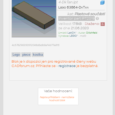
4-DkTan.ipt
Lego 63864-DkTan
kat:
Plastové součásti
Inventor part IPT2019
Velikost
178kB
•
Staženo:
2
x
ze dne
21.06.2020
Umístil:
LatCh^
• Autor:
D.Kohfeld
•
Výrobce:
LEGO^
•
md5:
4c5762902935f2048dbdb9af4d77a815
Lego
piece
kostka
Blok je k dispozici jen pro registrované členy webu
CADforum.cz. Přihlaste se -
registrace
je bezplatná.
Vaše hodnocení:
Nejste přihlášeni - nemůžete
hodnotit blok