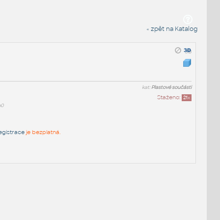
« zpět na Katalog
kat:
Plastové součásti
Staženo:
21
x
b0
egistrace
je bezplatná.