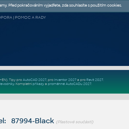
lamy. Před pokračováním vyjadřete, zda souhlasíte s použitím cookies.
 PODPORA | POMOC A RADY
Z+EN)
. Tipy pro
AutoCAD 2027
, pro
Inventor 2027
a pro
Revit 2027
.
řevodníky
.
Kompletní
příkazy
a
proměnné AutoCADu 2027
.
l: 87994-Black
(Plastové součásti)