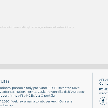
Lego 11477-Black
IPT
Plastové součásti
l součást prvek stafáž výkres kategorie kolekce free block library
rum
ARKA
Cente
, podpora, pomoc a rady pro AutoCAD, LT, Inventor, Revit,
KONT
3D, 3ds Max, Fusion, Forma, Vault, PowerMill a další Autodesk
webma
support firmy ARKANCE). Viz
O portálu
.
© 2026 |
Web reklama
na tomto serveru |
Ochrana
podmínky