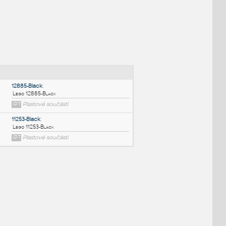
NÉ BLOKY
:
12885-Black
:
Lego 12885-Black
IPT
Plastové součásti
11253-Black
: