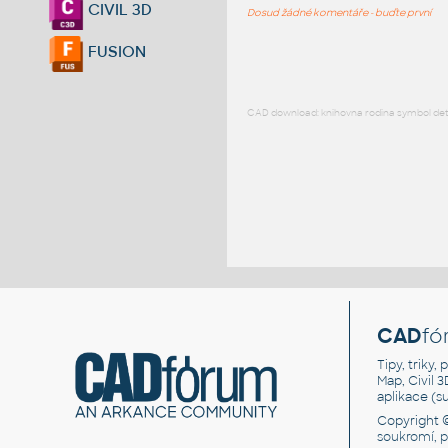
CIVIL 3D
Dosud žádné komentáře - buďte první
FUSION
CAD download: knihovna rodina symbol detai
CAD
fó
Tipy, triky
Map, Civil 
aplikace (
Copyright 
soukromí, 