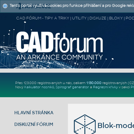
Tento portál využívá cookies pro funkce přihlášení a pro Google rek
CAD FÓRUM - TIPY A TRIKY | UTILITY | DISKUZE | BLOKY |
Přes 123.000 registrovaných u nás, celkem
1.130.000
registrovaných (C
Nový
Kalkulátor nosníků
,
Spirograf generátor
a
Regresní křivky
v sekci
P
HLAVNÍ STRÁNKA
Blok-mode
DISKUZNÍ FÓRUM