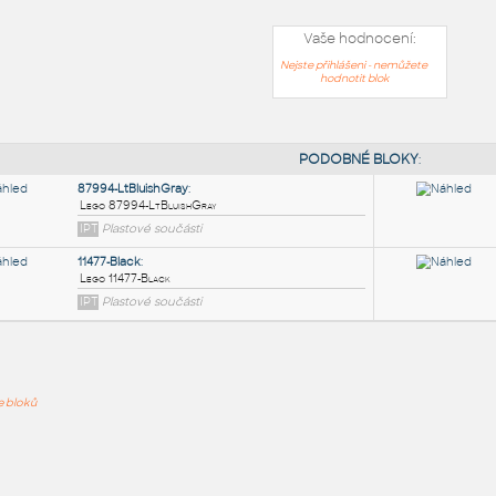
Vaše hodnocení:
Nejste přihlášeni - nemůžete
hodnotit blok
PODOB
87994-LtBluishGray
:
ře bloků
Lego 87994-LtBluishGray
IPT
Plastové součásti
11477-Black
: