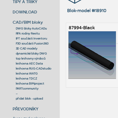
TIPY A TRIKY
Blok-model #18910
DOWNLOAD
CAD/BIM bloky
87994-Black
DWG bloky AutoCADu
RFA rodiny Revitu
IPT součásti Inventoru
F3D součásti Fusion360
3D CAD modely
dynamické bloky DWG
top knihovny výrobců
knihovna AEC Data
knihovna RUG-CADstudio
knihovna WATG
knihovna TDCZ
knihovna BIMproject
PARTcommunity
--
přidat blok - upload
PŘEVODNÍKY