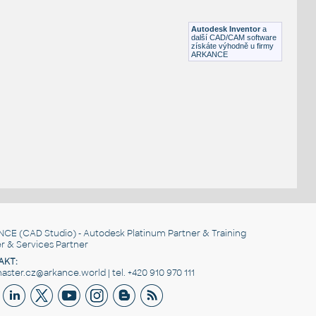
Lego 11253-Black
IPT
Plastové součásti
Autodesk Inventor
a
další CAD/CAM software
získáte výhodně u firmy
ARKANCE
NCE
(CAD Studio) - Autodesk Platinum Partner & Training
r & Services Partner
AKT:
ster.cz@arkance.world | tel. +420 910 970 111