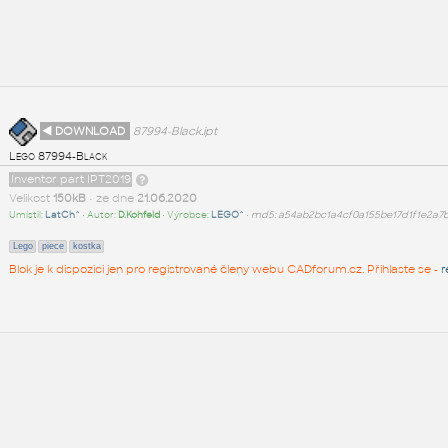
◄ DOWNLOAD
87994-Black.ipt
Lego 87994-Black
Inventor part IPT2019
Velikost
150kB
• ze dne
21.06.2020
Umístil:
LatCh^
• Autor:
D.Kohfeld
• Výrobce:
LEGO^
•
md5: a54ab2bc1a4cf0a155be17d1f1e2a7
Lego
piece
kostka
Blok je k dispozici jen pro registrované členy webu CADforum.cz. Přihlaste se -
r