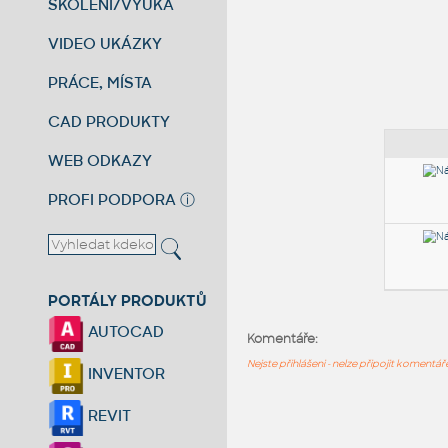
ŠKOLENÍ/VÝUKA
VIDEO UKÁZKY
PRÁCE, MÍSTA
CAD PRODUKTY
WEB ODKAZY
PROFI PODPORA
ⓘ
PORTÁLY PRODUKTŮ
AUTOCAD
Komentáře:
Nejste přihlášeni - nelze připojit komentá
INVENTOR
REVIT