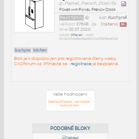
p_Paykel_French_Door.rfa
Fisher amp Paykel French Door
Revit family
kat:
Kuchyně
Velikost
376kB
• ze
Staženo:
38
x
dne
02.07.2020
Umístil:
OPlavek^
•
md5:
5c7a2430d9a45ad93c1cd13839a467a3
kuchyne
kitchen
Blok je k dispozici jen pro registrované členy webu
CADforum.cz. Přihlaste se -
registrace
je bezplatná.
Vaše hodnocení:
Nejste přihlášeni - nemůžete
hodnotit blok