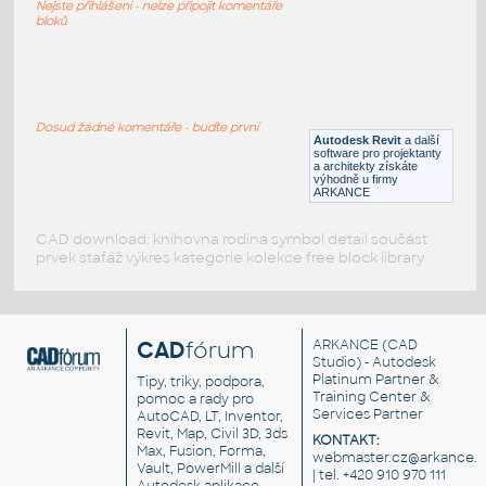
Nejste přihlášeni - nelze připojit komentáře
DWG
Kuchyně
bloků
kitchen block
:
Kuchyně - bloky
Dosud žádné komentáře - buďte první
Autodesk Revit
a další
DWG
Kuchyně
software pro projektanty
a architekty získáte
výhodně u firmy
ARKANCE
CAD download: knihovna rodina symbol detail součást
prvek stafáž výkres kategorie kolekce free block library
CAD
fórum
ARKANCE
(CAD
Studio) - Autodesk
Platinum Partner &
Tipy, triky, podpora,
Training Center &
pomoc a rady pro
Services Partner
AutoCAD, LT, Inventor,
Revit, Map, Civil 3D, 3ds
KONTAKT:
Max, Fusion, Forma,
webmaster.cz@arkance.w
Vault, PowerMill a další
| tel. +420 910 970 111