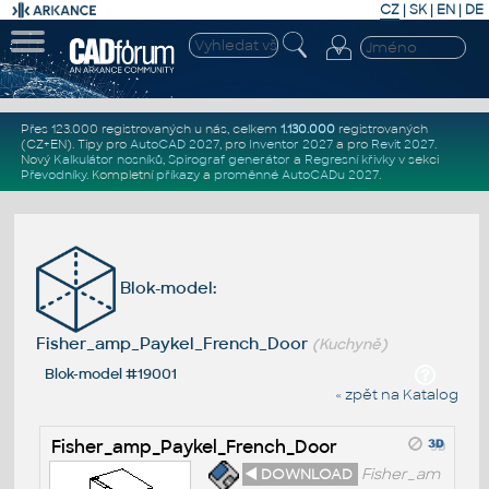
CZ
|
SK
|
EN
|
DE
Přes 123.000 registrovaných u nás, celkem
1.130.000
registrovaných
(CZ+EN)
. Tipy pro
AutoCAD 2027
, pro
Inventor 2027
a pro
Revit 2027
.
Nový
Kalkulátor nosníků
,
Spirograf generátor
a
Regresní křivky
v sekci
Převodníky
.
Kompletní
příkazy
a
proměnné AutoCADu 2027
.
Blok-model:
Fisher_amp_Paykel_French_Door
(Kuchyně)
Blok-model #19001
« zpět na Katalog
Fisher_amp_Paykel_French_Door
◄ DOWNLOAD
Fisher_am