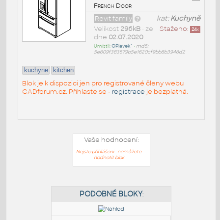
French Door
Revit family
kat:
Kuchyně
Velikost
296kB
• ze
Staženo:
24
x
dne
02.07.2020
Umístil:
OPlavek^
•
md5:
5e609f383579b5e1620cf9bb8b3946d2
kuchyne
kitchen
Blok je k dispozici jen pro registrované členy webu
CADforum.cz. Přihlaste se -
registrace
je bezplatná.
Vaše hodnocení:
Nejste přihlášeni - nemůžete
hodnotit blok