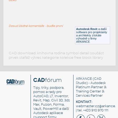
basic_kitchen
:
Základní sestava kuchyně (3D)
Dosud žádné komentáře - buďte první
DWG
Kuchyně
Autodesk Revit
a další
software pro projektanty
a architekty získáte
výhodně u firmy
ARKANCE
CAD download: knihovna rodina symbol detail součást
prvek stafáž výkres kategorie kolekce free block library
CAD
fórum
ARKANCE
(CAD
Studio) - Autodesk
Platinum Partner &
Tipy, triky, podpora,
Training Center &
pomoc a rady pro
Services Partner
AutoCAD, LT, Inventor,
Revit, Map, Civil 3D, 3ds
KONTAKT:
Max, Fusion, Forma,
webmaster.cz@arkance.w
Vault, PowerMill a další
| tel. +420 910 970 111
Autodesk aplikace
(support firmy