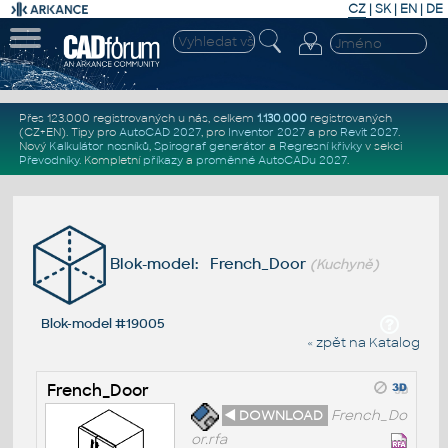
CZ
|
SK
|
EN
|
DE
Přes 123.000 registrovaných u nás, celkem
1.130.000
registrovaných
(CZ+EN)
. Tipy pro
AutoCAD 2027
, pro
Inventor 2027
a pro
Revit 2027
.
Nový
Kalkulátor nosníků
,
Spirograf generátor
a
Regresní křivky
v sekci
Převodníky
.
Kompletní
příkazy
a
proměnné AutoCADu 2027
.
Blok-model: French_Door
(Kuchyně)
Blok-model #19005
« zpět na Katalog
French_Door
◄ DOWNLOAD
French_Do
or.rfa