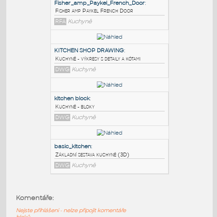
PODOBNÉ BLOKY
:
Fisher_amp_Paykel_French_Door
:
Fisher amp Paykel French Door
RFA
Kuchyně
KITCHEN SHOP DRAWING
:
Kuchyně - výkresy s detaily a kótami
DWG
Kuchyně
kitchen block
:
Komentáře:
Kuchyně - bloky
Nejste přihlášeni - nelze připojit komentáře
DWG
Kuchyně
bloků