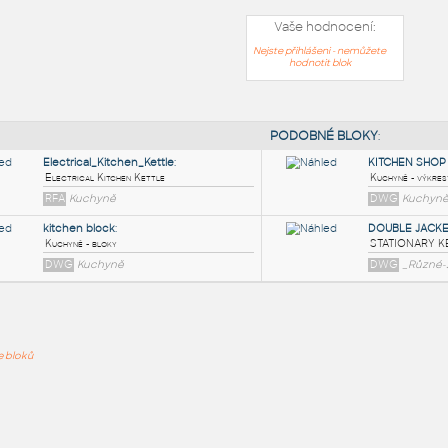
Vaše hodnocení:
Nejste přihlášeni - nemůžete
hodnotit blok
PODOB
Electrical_Kitchen_Kettle
:
ře bloků
Electrical Kitchen Kettle
RFA
Kuchyně
kitchen block
:
Kuchyně - bloky