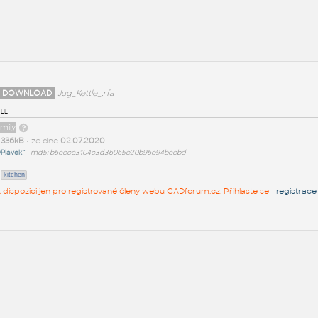
 DOWNLOAD
Jug_Kettle_.rfa
tle
amily
t
336kB
• ze dne
02.07.2020
Plavek^
•
md5: b6cecc3104c3d36065e20b96e94bcebd
kitchen
 k dispozici jen pro registrované členy webu CADforum.cz. Přihlaste se -
registrace