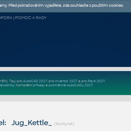
lamy. Před pokračováním vyjadřete, zda souhlasíte s použitím cookies.
 PODPORA | POMOC A RADY
Z+EN)
. Tipy pro
AutoCAD 2027
, pro
Inventor 2027
a pro
Revit 2027
.
řevodníky
.
Kompletní
příkazy
a
proměnné AutoCADu 2027
.
l: Jug_Kettle_
(Kuchyně)