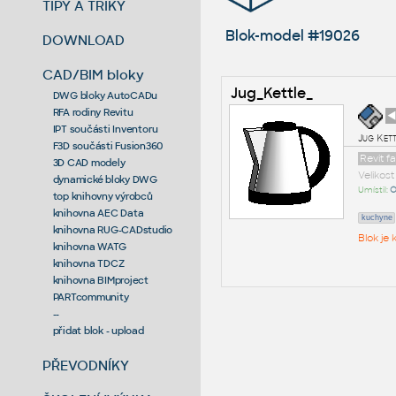
TIPY A TRIKY
Blok-model #19026
DOWNLOAD
CAD/BIM bloky
Jug_Kettle_
DWG bloky AutoCADu
RFA rodiny Revitu
◄
IPT součásti Inventoru
Jug Ket
F3D součásti Fusion360
Revit f
3D CAD modely
Velikos
dynamické bloky DWG
Umístil:
O
top knihovny výrobců
knihovna AEC Data
kuchyne
knihovna RUG-CADstudio
Blok je
knihovna WATG
knihovna TDCZ
knihovna BIMproject
PARTcommunity
--
přidat blok - upload
PŘEVODNÍKY