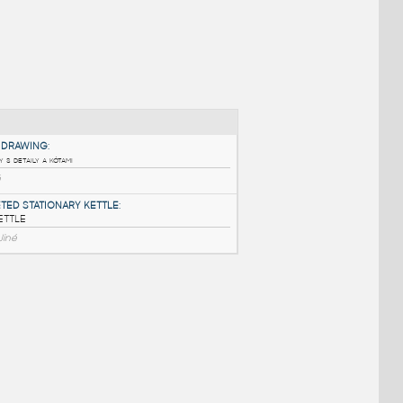
NÉ BLOKY
:
KITCHEN SHOP DRAWING
:
Kuchyně - výkresy s detaily a kótami
DWG
Kuchyně
DOUBLE JACKETED STATIONARY KETTLE
:
STATIONARY KETTLE