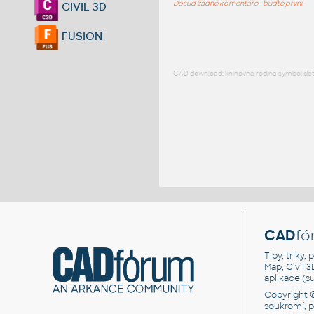
Dosud žádné komentáře - buďte první
CIVIL 3D
FUSION
CAD download: knihovna rodina symbol detai
CAD
fó
Tipy, triky
Map, Civil 
aplikace (
Copyright 
soukromí, 