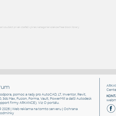
DWG
Kuchyně
l součást prvek stafáž výkres kategorie kolekce free block library
rum
ARKA
Cente
, podpora, pomoc a rady pro AutoCAD, LT, Inventor, Revit,
KONT
3D, 3ds Max, Fusion, Forma, Vault, PowerMill a další Autodesk
webma
support firmy ARKANCE). Viz
O portálu
.
© 2026 |
Web reklama
na tomto serveru |
Ochrana
podmínky