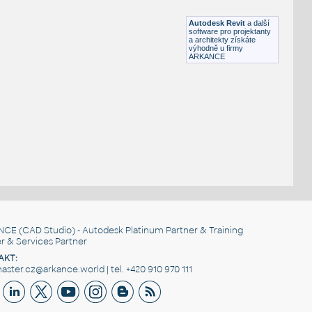
DWG
_Různé-Jiné
Autodesk Revit
a další
software pro projektanty
a architekty získáte
výhodně u firmy
ARKANCE
NCE
(CAD Studio) - Autodesk Platinum Partner & Training
r & Services Partner
AKT:
ster.cz@arkance.world | tel. +420 910 970 111