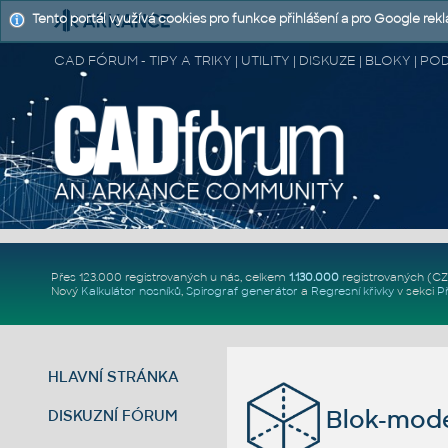
Tento portál využívá cookies pro funkce přihlášení a pro Google rek
CAD FÓRUM - TIPY A TRIKY | UTILITY | DISKUZE | BLOKY |
Přes 123.000 registrovaných u nás, celkem
1.130.000
registrovaných (C
Nový
Kalkulátor nosníků
,
Spirograf generátor
a
Regresní křivky
v sekci
P
HLAVNÍ STRÁNKA
Blok-mode
DISKUZNÍ FÓRUM