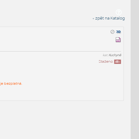
« zpět na Katalog
kat:
Kuchyně
Staženo:
48
x
je bezplatná.