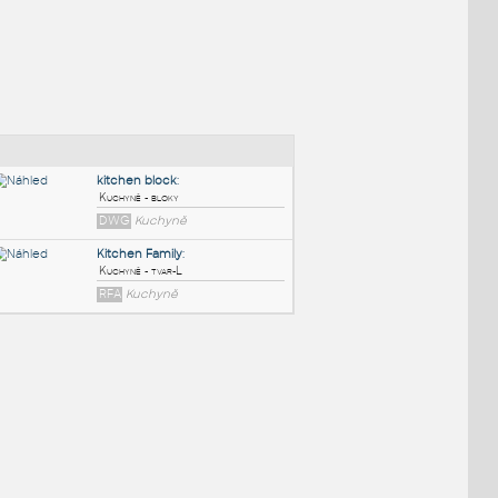
NÉ BLOKY
:
kitchen block
:
Kuchyně - bloky
DWG
Kuchyně
Kitchen Family
:
Kuchyně - tvar-L