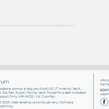
RFA
Kuchyně
l součást prvek stafáž výkres kategorie kolekce free block library
rum
ARKA
Cente
, podpora, pomoc a rady pro AutoCAD, LT, Inventor, Revit,
KONT
3D, 3ds Max, Fusion, Forma, Vault, PowerMill a další Autodesk
webma
support firmy ARKANCE). Viz
O portálu
.
© 2026 |
Web reklama
na tomto serveru |
Ochrana
podmínky