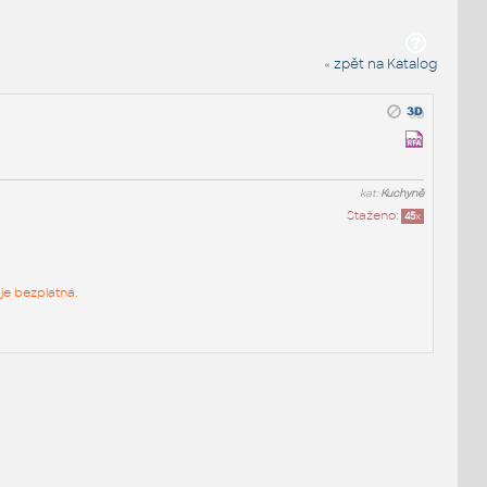
« zpět na Katalog
kat:
Kuchyně
Staženo:
45
x
je bezplatná.