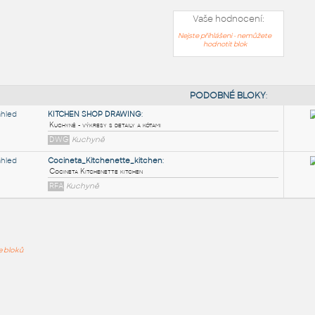
Vaše hodnocení:
Nejste přihlášeni - nemůžete
hodnotit blok
PODOB
KITCHEN SHOP DRAWING
:
ře bloků
Kuchyně - výkresy s detaily a kótami
DWG
Kuchyně
Cocineta_Kitchenette_kitchen
:
Cocineta Kitchenette kitchen