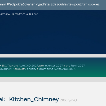
lamy. Před pokračováním vyjadřete, zda souhlasíte s použitím cookies.
 PODPORA | POMOC A RADY
Z+EN)
. Tipy pro
AutoCAD 2027
, pro
Inventor 2027
a pro
Revit 2027
.
řevodníky
.
Kompletní
příkazy
a
proměnné AutoCADu 2027
.
l: Kitchen_Chimney
(Kuchyně)