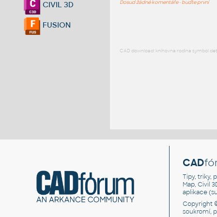
Dosud žádné komentáře - buďte první
CIVIL 3D
FUSION
CAD download: knihovna rodina symbol detai
CAD
fó
Tipy, triky
Map, Civil 
aplikace (
Copyright 
soukromí, 