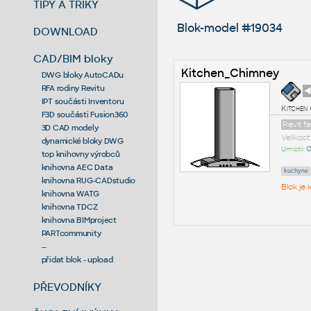
TIPY A TRIKY
Blok-model #19034
DOWNLOAD
CAD/BIM bloky
Kitchen_Chimney
DWG bloky AutoCADu
RFA rodiny Revitu
◄
IPT součásti Inventoru
Kitchen
F3D součásti Fusion360
Revit f
3D CAD modely
Velikos
dynamické bloky DWG
Umístil:
O
top knihovny výrobců
knihovna AEC Data
kuchyne
knihovna RUG-CADstudio
Blok je
knihovna WATG
knihovna TDCZ
knihovna BIMproject
PARTcommunity
--
přidat blok - upload
PŘEVODNÍKY