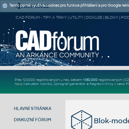
Tento portál využívá cookies pro funkce přihlášení a pro Google rek
CAD FÓRUM - TIPY A TRIKY | UTILITY | DISKUZE | BLOKY |
Přes 123.000 registrovaných u nás, celkem
1.130.000
registrovaných (C
Nový
Kalkulátor nosníků
,
Spirograf generátor
a
Regresní křivky
v sekci
P
HLAVNÍ STRÁNKA
Blok-mode
DISKUZNÍ FÓRUM