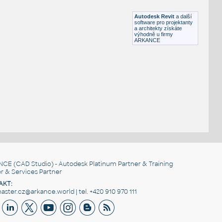
RFA
Kuchyně
Autodesk Revit
a další
software pro projektanty
a architekty získáte
výhodně u firmy
ARKANCE
NCE
(CAD Studio) - Autodesk Platinum Partner & Training
r & Services Partner
AKT:
ster.cz@arkance.world | tel. +420 910 970 111