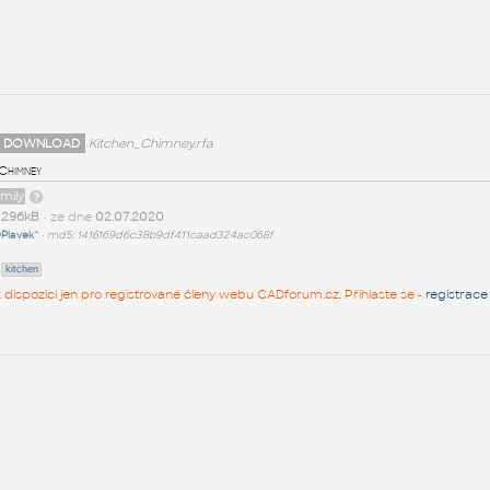
 DOWNLOAD
Kitchen_Chimney.rfa
 Chimney
amily
t
296kB
• ze dne
02.07.2020
Plavek^
•
md5: 1416169d6c38b9df411caad324ac068f
kitchen
 k dispozici jen pro registrované členy webu CADforum.cz. Přihlaste se -
registrace