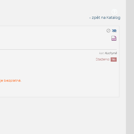
« zpět na Katalog
kat:
Kuchyně
Staženo:
14
x
je bezplatná.