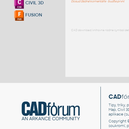
Dosud žádné komentáře - buďte první
CIVIL 3D
FUSION
CAD download: knihovna rodina symbol detai
CAD
fó
Tipy, triky
Map, Civil 
aplikace (
Copyright 
soukromí, 