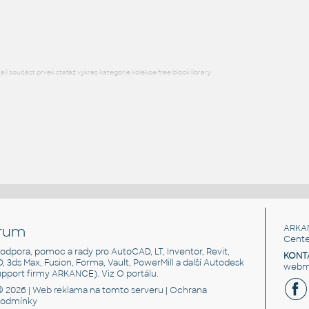
DWG
Kuchyně
l součást prvek stafáž výkres kategorie kolekce free block library
rum
ARKA
Cente
, podpora, pomoc a rady pro AutoCAD, LT, Inventor, Revit,
KONT
3D, 3ds Max, Fusion, Forma, Vault, PowerMill a další Autodesk
webma
support firmy ARKANCE). Viz
O portálu
.
© 2026 |
Web reklama
na tomto serveru |
Ochrana
podmínky