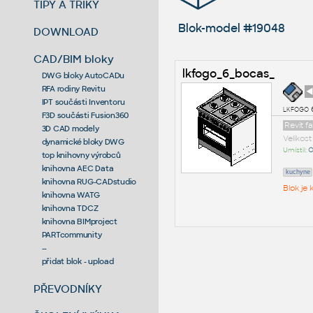
TIPY A TRIKY
Blok-model #19048
DOWNLOAD
CAD/BIM bloky
lkfogo_6_bocas_
DWG bloky AutoCADu
RFA rodiny Revitu
◄
IPT součásti Inventoru
lkfogo 
F3D součásti Fusion360
Revit f
3D CAD modely
Velikos
dynamické bloky DWG
Umístil:
O
top knihovny výrobců
knihovna AEC Data
kuchyne
knihovna RUG-CADstudio
Blok je
knihovna WATG
knihovna TDCZ
knihovna BIMproject
PARTcommunity
--
přidat blok - upload
PŘEVODNÍKY