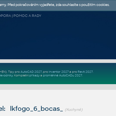
lamy. Před pokračováním vyjadřete, zda souhlasíte s použitím cookies.
 PODPORA | POMOC A RADY
Z+EN)
. Tipy pro
AutoCAD 2027
, pro
Inventor 2027
a pro
Revit 2027
.
řevodníky
.
Kompletní
příkazy
a
proměnné AutoCADu 2027
.
l: lkfogo_6_bocas_
(Kuchyně)