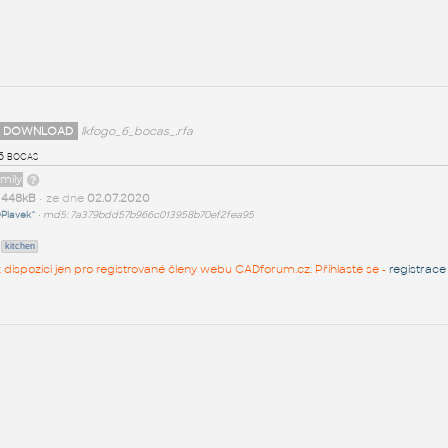
 DOWNLOAD
lkfogo_6_bocas_.rfa
6 bocas
amily
t
448kB
• ze dne
02.07.2020
Plavek^
•
md5: 7a379bdd57b966c013958b70ef2fea95
kitchen
 k dispozici jen pro registrované členy webu CADforum.cz. Přihlaste se -
registrace