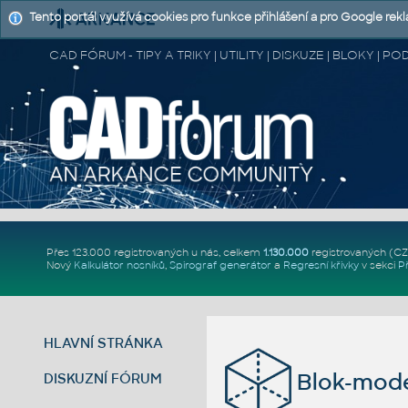
Tento portál využívá cookies pro funkce přihlášení a pro Google rek
CAD FÓRUM - TIPY A TRIKY | UTILITY | DISKUZE | BLOKY |
Přes 123.000 registrovaných u nás, celkem
1.130.000
registrovaných (C
Nový
Kalkulátor nosníků
,
Spirograf generátor
a
Regresní křivky
v sekci
P
HLAVNÍ STRÁNKA
Blok-mode
DISKUZNÍ FÓRUM