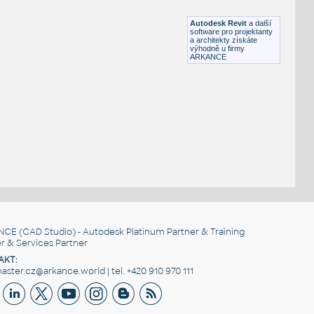
DWG
Kuchyně
Autodesk Revit
a další
software pro projektanty
a architekty získáte
výhodně u firmy
ARKANCE
NCE
(CAD Studio) - Autodesk Platinum Partner & Training
r & Services Partner
AKT:
ster.cz@arkance.world | tel. +420 910 970 111