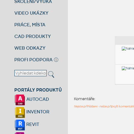
ŠKOLENÍ/VÝUKA
VIDEO UKÁZKY
PRÁCE, MÍSTA
CAD PRODUKTY
WEB ODKAZY
PROFI PODPORA
ⓘ
PORTÁLY PRODUKTŮ
AUTOCAD
Komentáře:
Nejste přihlášeni - nelze připojit komentá
INVENTOR
REVIT