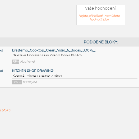
Vaše hodnocení:
Nejste přihlášeni - nemůžete
hodnotit blok
PODOB
Brastemp_Cooktop_Clean_Vidro_5_Bocas_BD075_
:
ře bloků
Brastemp Cooktop Clean Vidro 5 Bocas BD075
RFA
Kuchyně
KITCHEN SHOP DRAWING
:
Kuchyně - výkresy s detaily a kótami