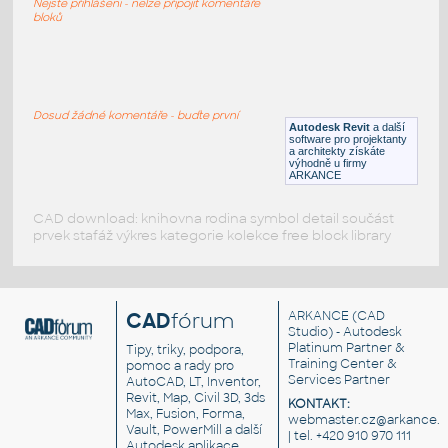
Nejste přihlášeni - nelze připojit komentáře
RFA
Kuchyně
bloků
Maxfire-Cielo_176_x_176_
:
Maxfire-Cielo 176 x 176
Dosud žádné komentáře - buďte první
Autodesk Revit
a další
RFA
Kuchyně
software pro projektanty
a architekty získáte
výhodně u firmy
ARKANCE
CAD download: knihovna rodina symbol detail součást
prvek stafáž výkres kategorie kolekce free block library
CAD
fórum
ARKANCE
(CAD
Studio) - Autodesk
Platinum Partner &
Tipy, triky, podpora,
Training Center &
pomoc a rady pro
Services Partner
AutoCAD, LT, Inventor,
Revit, Map, Civil 3D, 3ds
KONTAKT:
Max, Fusion, Forma,
webmaster.cz@arkance.w
Vault, PowerMill a další
| tel. +420 910 970 111
Autodesk aplikace