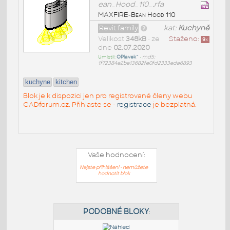
ean_Hood_110_.rfa
MAXFIRE-Bean Hood 110
Revit family
kat:
Kuchyně
Velikost
348kB
• ze
Staženo:
9
x
dne
02.07.2020
Umístil:
OPlavek^
•
md5:
1f72384e2be13682fe0fd2333eda6893
kuchyne
kitchen
Blok je k dispozici jen pro registrované členy webu
CADforum.cz. Přihlaste se -
registrace
je bezplatná.
Vaše hodnocení:
Nejste přihlášeni - nemůžete
hodnotit blok