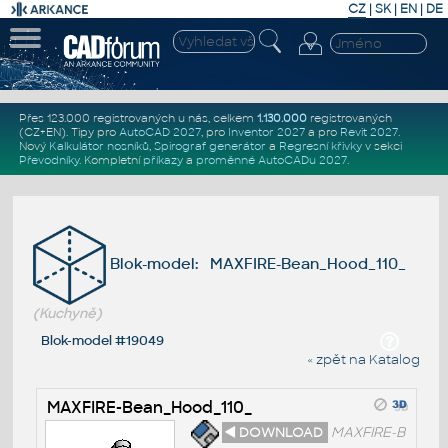
CZ
|
SK
|
EN
|
DE
Přes 123.000 registrovaných u nás, celkem
1.130.000
registrovaných
(CZ+EN)
. Tipy pro
AutoCAD 2027
, pro
Inventor 2027
a pro
Revit 2027
.
Nový
Kalkulátor nosníků
,
Spirograf generátor
a
Regresní křivky
v sekci
Převodníky
.
Kompletní
příkazy
a
proměnné AutoCADu 2027
.
Blok-model: MAXFIRE-Bean_Hood_110_
(Kuchyně)
Blok-model #19049
« zpět na Katalog
MAXFIRE-Bean_Hood_110_
◄ DOWNLOAD
MAXFIRE-B