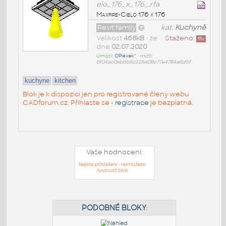
elo_176_x_176_.rfa
Maxfire-Cielo 176 x 176
Revit family
kat:
Kuchyně
Velikost
468kB
• ze
Staženo:
11
x
dne
02.07.2020
Umístil:
OPlavek^
•
md5:
bf04ac0ebdb9c226a08c77e4784a6d5f
kuchyne
kitchen
Blok je k dispozici jen pro registrované členy webu
CADforum.cz. Přihlaste se -
registrace
je bezplatná.
Vaše hodnocení:
Nejste přihlášeni - nemůžete
hodnotit blok