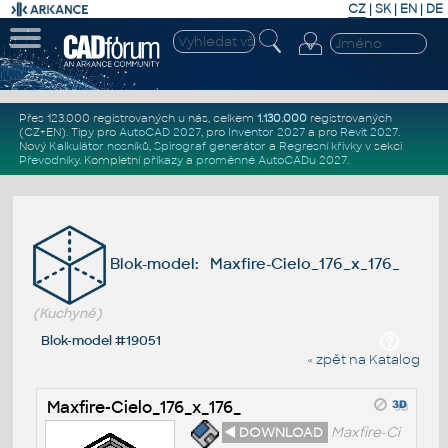
CZ
|
SK
|
EN
|
DE
Přes 123.000 registrovaných u nás, celkem
1.130.000
registrovaných
(CZ+EN)
. Tipy pro
AutoCAD 2027
, pro
Inventor 2027
a pro
Revit 2027
.
Nový
Kalkulátor nosníků
,
Spirograf generátor
a
Regresní křivky
v sekci
Převodníky
.
Kompletní
příkazy
a
proměnné AutoCADu 2027
.
Blok-model: Maxfire-Cielo_176_x_176_
(Kuchyně)
Blok-model #19051
« zpět na Katalog
Maxfire-Cielo_176_x_176_
◄ DOWNLOAD
Maxfire-Ci