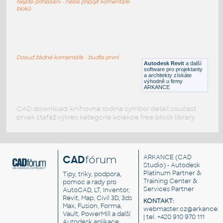
Nejste přihlášeni - nelze připojit komentáře
RFA
Kuchyně
bloků
MAXFIRE-Bean_Hood_110_
:
MAXFIRE-Bean Hood 110
Dosud žádné komentáře - buďte první
Autodesk Revit
a další
RFA
Kuchyně
software pro projektanty
a architekty získáte
výhodně u firmy
ARKANCE
CAD download: knihovna rodina symbol detail součást
prvek stafáž výkres kategorie kolekce free block library
CAD
fórum
ARKANCE
(CAD
Studio) - Autodesk
Platinum Partner &
Tipy, triky, podpora,
Training Center &
pomoc a rady pro
Services Partner
AutoCAD, LT, Inventor,
Revit, Map, Civil 3D, 3ds
KONTAKT:
Max, Fusion, Forma,
webmaster.cz@arkance.w
Vault, PowerMill a další
| tel. +420 910 970 111
Autodesk aplikace