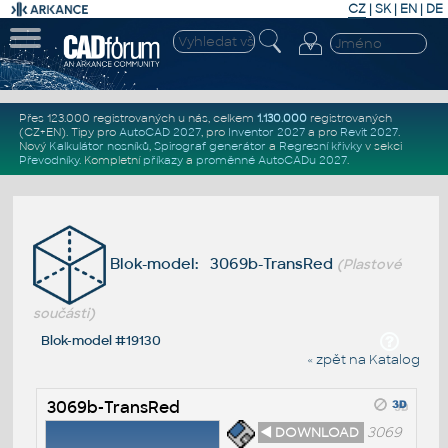
CZ
|
SK
|
EN
|
DE
Přes 123.000 registrovaných u nás, celkem
1.130.000
registrovaných
(CZ+EN)
. Tipy pro
AutoCAD 2027
, pro
Inventor 2027
a pro
Revit 2027
.
Nový
Kalkulátor nosníků
,
Spirograf generátor
a
Regresní křivky
v sekci
Převodníky
.
Kompletní
příkazy
a
proměnné AutoCADu 2027
.
Blok-model: 3069b-TransRed
(Plastové
součásti)
Blok-model #19130
« zpět na Katalog
3069b-TransRed
◄ DOWNLOAD
3069