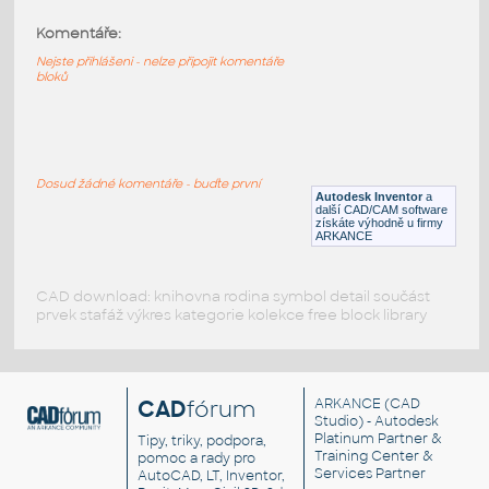
Komentáře:
10361-TransRed
:
Lego 10361-TransRed
Nejste přihlášeni - nelze připojit komentáře
bloků
IPT
Plastové součásti
98138-TransRed
:
Lego 98138-TransRed
Dosud žádné komentáře - buďte první
Autodesk Inventor
a
IPT
Plastové součásti
další CAD/CAM software
získáte výhodně u firmy
ARKANCE
CAD download: knihovna rodina symbol detail součást
prvek stafáž výkres kategorie kolekce free block library
CAD
fórum
ARKANCE
(CAD
Studio) - Autodesk
Platinum Partner &
Tipy, triky, podpora,
Training Center &
pomoc a rady pro
Services Partner
AutoCAD, LT, Inventor,