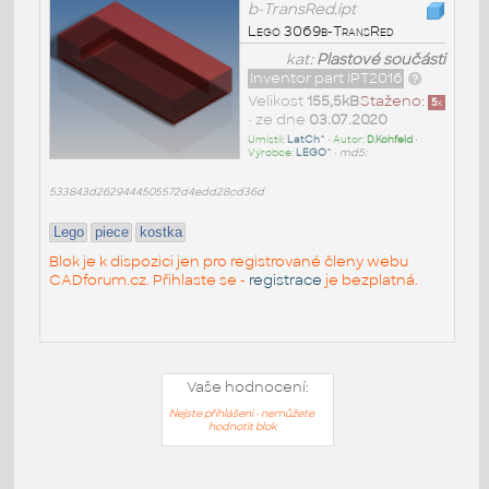
b-TransRed.ipt
Lego 3069b-TransRed
kat:
Plastové součásti
Inventor part IPT2016
Velikost
155,5kB
Staženo:
5
x
• ze dne
03.07.2020
Umístil:
LatCh^
• Autor:
D.Kohfeld
•
Výrobce:
LEGO^
•
md5:
533843d2629444505572d4edd28cd36d
Lego
piece
kostka
Blok je k dispozici jen pro registrované členy webu
CADforum.cz. Přihlaste se -
registrace
je bezplatná.
Vaše hodnocení:
Nejste přihlášeni - nemůžete
hodnotit blok