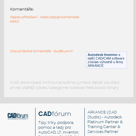
Komentáře:
3023-DkAzure
:
Lego 3023-DkAzure
Nejste přihlášeni - nelze připojit komentáře
bloků
IPT
Plastové součásti
3023-Black
:
Lego 3023-Black
Dosud žádné komentáře - buďte první
Autodesk Inventor
a
IPT
Plastové součásti
další CAD/CAM software
získáte výhodně u firmy
ARKANCE
CAD download: knihovna rodina symbol detail součást
prvek stafáž výkres kategorie kolekce free block library
CAD
fórum
ARKANCE
(CAD
Studio) - Autodesk
Platinum Partner &
Tipy, triky, podpora,
Training Center &
pomoc a rady pro
Services Partner
AutoCAD, LT, Inventor,