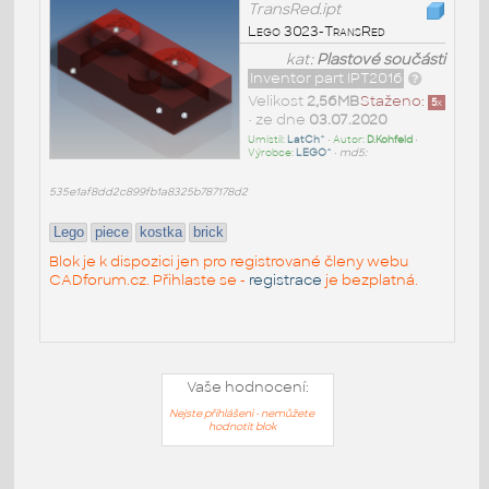
TransRed.ipt
Lego 3023-TransRed
kat:
Plastové součásti
Inventor part IPT2016
Velikost
2,56MB
Staženo:
5
x
• ze dne
03.07.2020
Umístil:
LatCh^
• Autor:
D.Kohfeld
•
Výrobce:
LEGO^
•
md5:
535e1af8dd2c899fb1a8325b787178d2
Lego
piece
kostka
brick
Blok je k dispozici jen pro registrované členy webu
CADforum.cz. Přihlaste se -
registrace
je bezplatná.
Vaše hodnocení:
Nejste přihlášeni - nemůžete
hodnotit blok