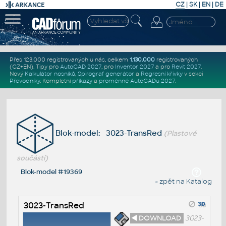
CZ
|
SK
|
EN
|
DE
Přes 123.000 registrovaných u nás, celkem
1.130.000
registrovaných
(CZ+EN)
. Tipy pro
AutoCAD 2027
, pro
Inventor 2027
a pro
Revit 2027
.
Nový
Kalkulátor nosníků
,
Spirograf generátor
a
Regresní křivky
v sekci
Převodníky
.
Kompletní
příkazy
a
proměnné AutoCADu 2027
.
Blok-model: 3023-TransRed
(Plastové
součásti)
Blok-model #19369
« zpět na Katalog
3023-TransRed
◄ DOWNLOAD
3023-