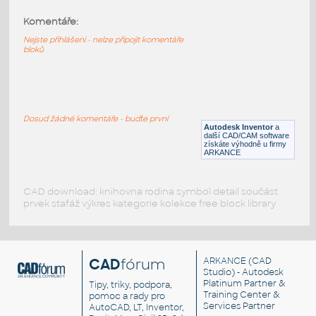
Komentáře:
11477-Black
:
Lego 11477-Black
Nejste přihlášeni - nelze připojit komentáře
bloků
IPT
Plastové součásti
11253-Black
:
Lego 11253-Black
Dosud žádné komentáře - buďte první
Autodesk Inventor
a
IPT
Plastové součásti
další CAD/CAM software
získáte výhodně u firmy
ARKANCE
CAD download: knihovna rodina symbol detail součást
prvek stafáž výkres kategorie kolekce free block library
CAD
fórum
ARKANCE
(CAD
Studio) - Autodesk
Platinum Partner &
Tipy, triky, podpora,
Training Center &
pomoc a rady pro
Services Partner
AutoCAD, LT, Inventor,