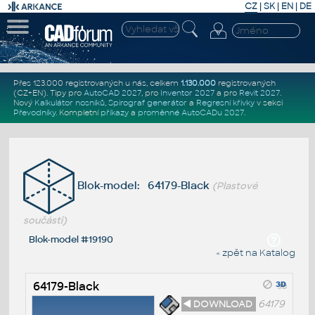
CZ
|
SK
|
EN
|
DE
Přes 123.000 registrovaných u nás, celkem
1.130.000
registrovaných
(CZ+EN)
. Tipy pro
AutoCAD 2027
, pro
Inventor 2027
a pro
Revit 2027
.
Nový
Kalkulátor nosníků
,
Spirograf generátor
a
Regresní křivky
v sekci
Převodníky
.
Kompletní
příkazy
a
proměnné AutoCADu 2027
.
Blok-model: 64179-Black
(Plastové
součásti)
Blok-model #19190
« zpět na Katalog
64179-Black
◄ DOWNLOAD
64179