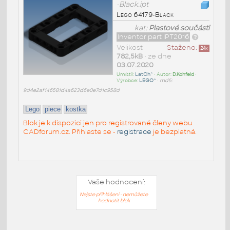
-Black.ipt
Lego 64179-Black
kat:
Plastové součásti
Inventor part IPT2016
Velikost
Staženo:
24
x
782,5kB
• ze dne
03.07.2020
Umístil:
LatCh^
• Autor:
D.Kohfeld
•
Výrobce:
LEGO^
•
md5:
9d4e2af146581d4a623d6e0e7d1c958d
Lego
piece
kostka
Blok je k dispozici jen pro registrované členy webu
CADforum.cz. Přihlaste se -
registrace
je bezplatná.
Vaše hodnocení:
Nejste přihlášeni - nemůžete
hodnotit blok