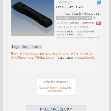
-Black.ipt
Lego 87761-Black
kat:
Plastové součásti
Inventor part IPT2016
Velikost
681kB
Staženo:
37
x
• ze dne
03.07.2020
Umístil:
LatCh^
• Autor:
D.Kohfeld
•
Výrobce:
LEGO^
•
md5:
bebcfdab8121eeec98cef7020e6161fc
Lego
piece
kostka
Blok je k dispozici jen pro registrované členy webu
CADforum.cz. Přihlaste se -
registrace
je bezplatná.
Vaše hodnocení:
Nejste přihlášeni - nemůžete
hodnotit blok