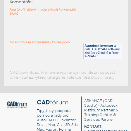
11477-Black
:
Komentáře:
Lego 11477-Black
Nejste přihlášeni - nelze připojit komentáře
bloků
IPT
Plastové součásti
11253-Black
:
Lego 11253-Black
Dosud žádné komentáře - buďte první
Autodesk Inventor
a
IPT
Plastové součásti
další CAD/CAM software
získáte výhodně u firmy
ARKANCE
CAD download: knihovna rodina symbol detail součást
prvek stafáž výkres kategorie kolekce free block library
CAD
fórum
ARKANCE
(CAD
Studio) - Autodesk
Platinum Partner &
Tipy, triky, podpora,
Training Center &
pomoc a rady pro
Services Partner
AutoCAD, LT, Inventor,
Revit, Map, Civil 3D, 3ds
KONTAKT:
Max, Fusion, Forma,