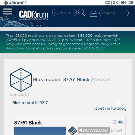
CZ
|
SK
|
EN
|
DE
Přes 123.000 registrovaných u nás, celkem
1.130.000
registrovaných
(CZ+EN)
. Tipy pro
AutoCAD 2027
, pro
Inventor 2027
a pro
Revit 2027
.
Nový
Kalkulátor nosníků
,
Spirograf generátor
a
Regresní křivky
v sekci
Převodníky
.
Kompletní
příkazy
a
proměnné AutoCADu 2027
.
Blok-model: 87761-Black
(Plastové
součásti)
Blok-model #19217
« zpět na Katalog
87761-Black
◄ DOWNLOAD
87761