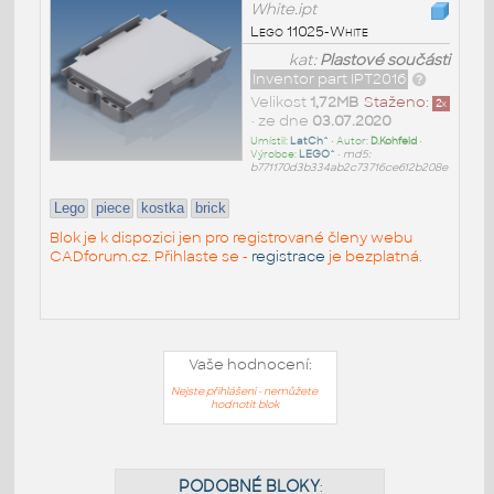
White.ipt
Lego 11025-White
kat:
Plastové součásti
Inventor part IPT2016
Velikost
1,72MB
Staženo:
2
x
• ze dne
03.07.2020
Umístil:
LatCh^
• Autor:
D.Kohfeld
•
Výrobce:
LEGO^
•
md5:
b771170d3b334ab2c73716ce612b208e
Lego
piece
kostka
brick
Blok je k dispozici jen pro registrované členy webu
CADforum.cz. Přihlaste se -
registrace
je bezplatná.
Vaše hodnocení:
Nejste přihlášeni - nemůžete
hodnotit blok