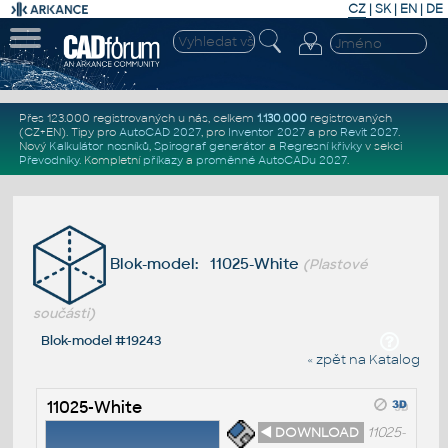
CZ
|
SK
|
EN
|
DE
Přes 123.000 registrovaných u nás, celkem
1.130.000
registrovaných
(CZ+EN)
. Tipy pro
AutoCAD 2027
, pro
Inventor 2027
a pro
Revit 2027
.
Nový
Kalkulátor nosníků
,
Spirograf generátor
a
Regresní křivky
v sekci
Převodníky
.
Kompletní
příkazy
a
proměnné AutoCADu 2027
.
Blok-model: 11025-White
(Plastové
součásti)
Blok-model #19243
« zpět na Katalog
11025-White
◄ DOWNLOAD
11025-