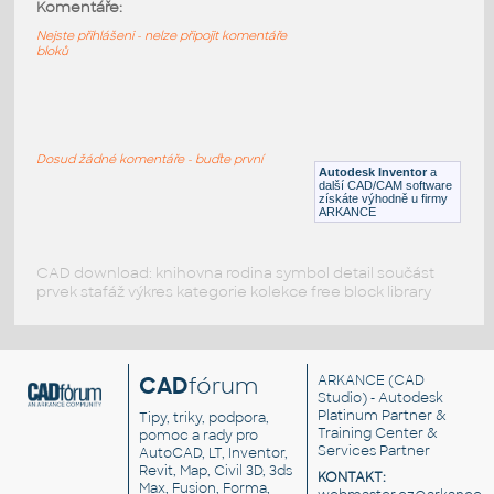
11946-White
:
Komentáře:
Lego 11946-White
Nejste přihlášeni - nelze připojit komentáře
bloků
IPT
Plastové součásti
11458-White
:
Lego 11458-White
Dosud žádné komentáře - buďte první
Autodesk Inventor
a
IPT
Plastové součásti
další CAD/CAM software
získáte výhodně u firmy
ARKANCE
CAD download: knihovna rodina symbol detail součást
prvek stafáž výkres kategorie kolekce free block library
CAD
fórum
ARKANCE
(CAD
Studio) - Autodesk
Platinum Partner &
Tipy, triky, podpora,
Training Center &
pomoc a rady pro
Services Partner
AutoCAD, LT, Inventor,
Revit, Map, Civil 3D, 3ds
KONTAKT:
Max, Fusion, Forma,