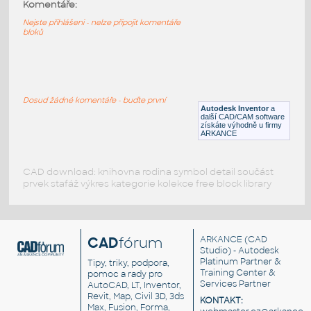
11946-White
:
Komentáře:
Lego 11946-White
Nejste přihlášeni - nelze připojit komentáře
bloků
IPT
Plastové součásti
11025-White
:
Lego 11025-White
Dosud žádné komentáře - buďte první
Autodesk Inventor
a
IPT
Plastové součásti
další CAD/CAM software
získáte výhodně u firmy
ARKANCE
CAD download: knihovna rodina symbol detail součást
prvek stafáž výkres kategorie kolekce free block library
CAD
fórum
ARKANCE
(CAD
Studio) - Autodesk
Platinum Partner &
Tipy, triky, podpora,
Training Center &
pomoc a rady pro
Services Partner
AutoCAD, LT, Inventor,
Revit, Map, Civil 3D, 3ds
KONTAKT:
Max, Fusion, Forma,