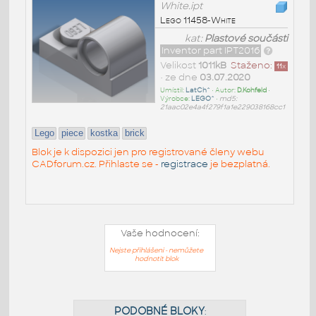
White.ipt
Lego 11458-White
kat:
Plastové součásti
Inventor part IPT2016
Velikost
1011kB
Staženo:
11
x
• ze dne
03.07.2020
Umístil:
LatCh^
• Autor:
D.Kohfeld
•
Výrobce:
LEGO^
•
md5:
21aac02e4a4f279f1a1e229038168cc1
Lego
piece
kostka
brick
Blok je k dispozici jen pro registrované členy webu
CADforum.cz. Přihlaste se -
registrace
je bezplatná.
Vaše hodnocení:
Nejste přihlášeni - nemůžete
hodnotit blok