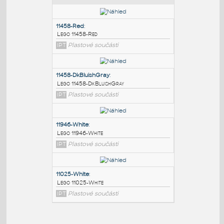
PODOBNÉ BLOKY
:
11458-Red
:
Lego 11458-Red
IPT
Plastové součásti
11458-DkBluishGray
:
Lego 11458-DkBluishGray
IPT
Plastové součásti