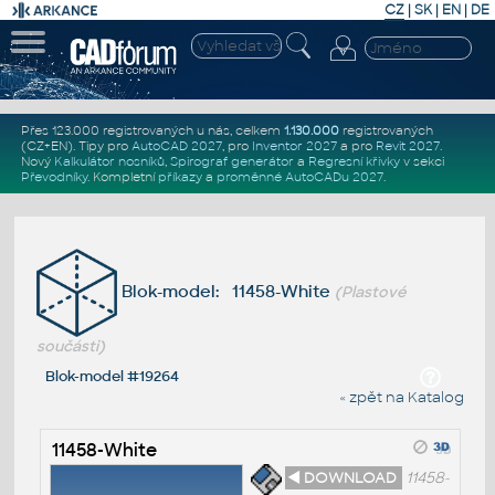
CZ
|
SK
|
EN
|
DE
Přes 123.000 registrovaných u nás, celkem
1.130.000
registrovaných
(CZ+EN)
. Tipy pro
AutoCAD 2027
, pro
Inventor 2027
a pro
Revit 2027
.
Nový
Kalkulátor nosníků
,
Spirograf generátor
a
Regresní křivky
v sekci
Převodníky
.
Kompletní
příkazy
a
proměnné AutoCADu 2027
.
Blok-model: 11458-White
(Plastové
součásti)
Blok-model #19264
« zpět na Katalog
11458-White
◄ DOWNLOAD
11458-