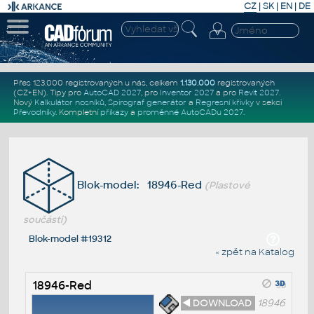
CZ
|
SK
|
EN
|
DE
Přes 123.000 registrovaných u nás, celkem
1.130.000
registrovaných
(CZ+EN)
. Tipy pro
AutoCAD 2027
, pro
Inventor 2027
a pro
Revit 2027
.
Nový
Kalkulátor nosníků
,
Spirograf generátor
a
Regresní křivky
v sekci
Převodníky
.
Kompletní
příkazy
a
proměnné AutoCADu 2027
.
Blok-model: 18946-Red
(Plastové
součásti)
Blok-model #19312
« zpět na Katalog
18946-Red
◄ DOWNLOAD
18946