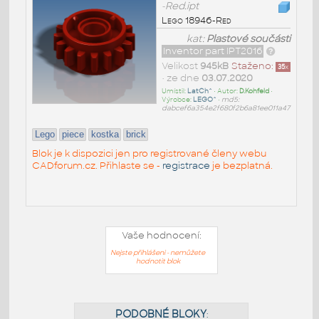
-Red.ipt
Lego 18946-Red
kat:
Plastové součásti
Inventor part IPT2016
Velikost
945kB
Staženo:
35
x
• ze dne
03.07.2020
Umístil:
LatCh^
• Autor:
D.Kohfeld
•
Výrobce:
LEGO^
•
md5:
dabcef6a354e2f680f2b6a81ee011a47
Lego
piece
kostka
brick
Blok je k dispozici jen pro registrované členy webu
CADforum.cz. Přihlaste se -
registrace
je bezplatná.
Vaše hodnocení:
Nejste přihlášeni - nemůžete
hodnotit blok