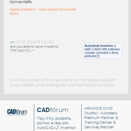
11237-Red
:
Komentáře:
Lego 11237-Red
Nejste přihlášeni - nelze připojit komentáře
bloků
IPT
Plastové součásti
11214-Red
:
Lego 11214-Red
(31.12.2024 15:03:00)
lizi0
Autodesk Inventor
a
are you able to save model to
IPT
Plastové součásti
další CAD/CAM software
STP/IGS/STL ?
získáte výhodně u firmy
ARKANCE
CAD download: knihovna rodina symbol detail součást
prvek stafáž výkres kategorie kolekce free block library
CAD
fórum
ARKANCE
(CAD
Studio) - Autodesk
Platinum Partner &
Tipy, triky, podpora,
Training Center &
pomoc a rady pro
Services Partner
AutoCAD, LT, Inventor,