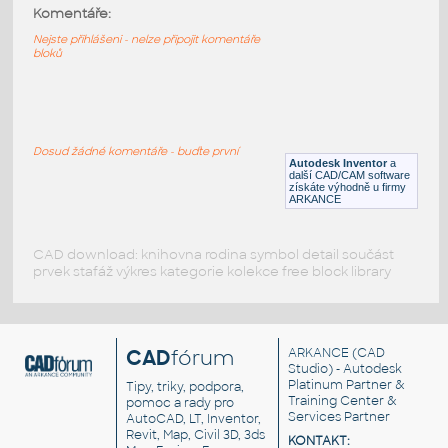
11237-Red
:
Komentáře:
Lego 11237-Red
Nejste přihlášeni - nelze připojit komentáře
bloků
IPT
Plastové součásti
11214-Red
:
Lego 11214-Red
Dosud žádné komentáře - buďte první
Autodesk Inventor
a
IPT
Plastové součásti
další CAD/CAM software
získáte výhodně u firmy
ARKANCE
CAD download: knihovna rodina symbol detail součást
prvek stafáž výkres kategorie kolekce free block library
CAD
fórum
ARKANCE
(CAD
Studio) - Autodesk
Platinum Partner &
Tipy, triky, podpora,
Training Center &
pomoc a rady pro
Services Partner
AutoCAD, LT, Inventor,
Revit, Map, Civil 3D, 3ds
KONTAKT: