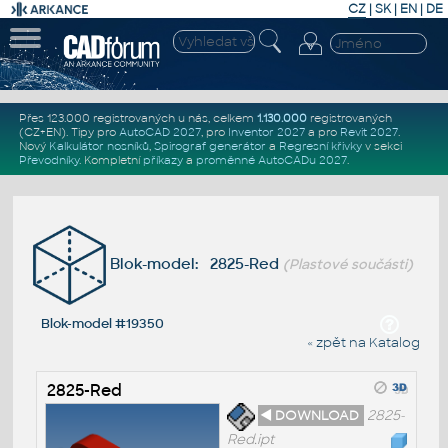
CZ
|
SK
|
EN
|
DE
Přes 123.000 registrovaných u nás, celkem
1.130.000
registrovaných
(CZ+EN)
. Tipy pro
AutoCAD 2027
, pro
Inventor 2027
a pro
Revit 2027
.
Nový
Kalkulátor nosníků
,
Spirograf generátor
a
Regresní křivky
v sekci
Převodníky
.
Kompletní
příkazy
a
proměnné AutoCADu 2027
.
Blok-model: 2825-Red
(Plastové součásti)
Blok-model #19350
« zpět na Katalog
2825-Red
◄ DOWNLOAD
2825-
Red.ipt