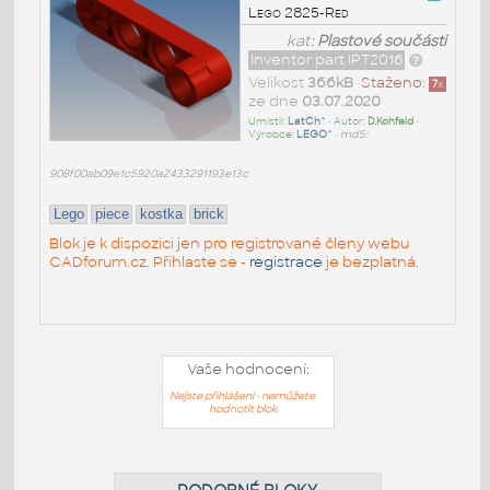
Lego 2825-Red
kat:
Plastové součásti
Inventor part IPT2016
Velikost
366kB
•
Staženo:
7
x
ze dne
03.07.2020
Umístil:
LatCh^
• Autor:
D.Kohfeld
•
Výrobce:
LEGO^
•
md5:
908f00ab09e1c5920a2433291193e13c
Lego
piece
kostka
brick
Blok je k dispozici jen pro registrované členy webu
CADforum.cz. Přihlaste se -
registrace
je bezplatná.
Vaše hodnocení:
Nejste přihlášeni - nemůžete
hodnotit blok