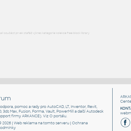
Lego 11014p01-Black
IPT
Plastové součásti
l součást prvek stafáž výkres kategorie kolekce free block library
rum
ARKA
Cente
, podpora, pomoc a rady pro AutoCAD, LT, Inventor, Revit,
KONT
3D, 3ds Max, Fusion, Forma, Vault, PowerMill a další Autodesk
webma
support firmy ARKANCE). Viz
O portálu
.
© 2026 |
Web reklama
na tomto serveru |
Ochrana
podmínky