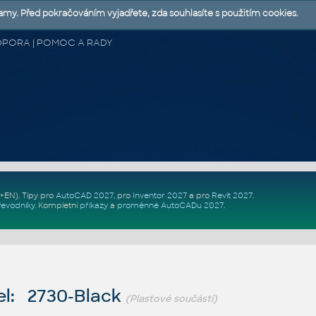
lamy. Před pokračováním vyjadřete, zda souhlasíte s použitím cookies.
 PODPORA | POMOC A RADY
Z+EN)
. Tipy pro
AutoCAD 2027
, pro
Inventor 2027
a pro
Revit 2027
.
řevodníky
.
Kompletní
příkazy
a
proměnné AutoCADu 2027
.
l: 2730-Black
(Plastové součásti)