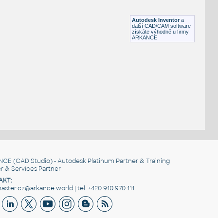
Lego 10247-Black
IPT
Plastové součásti
Autodesk Inventor
a
další CAD/CAM software
získáte výhodně u firmy
ARKANCE
NCE
(CAD Studio) - Autodesk Platinum Partner & Training
r & Services Partner
AKT:
ster.cz@arkance.world | tel. +420 910 970 111