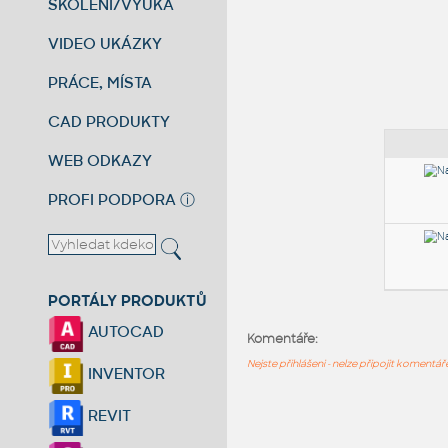
ŠKOLENÍ/VÝUKA
VIDEO UKÁZKY
PRÁCE, MÍSTA
CAD PRODUKTY
WEB ODKAZY
PROFI PODPORA
ⓘ
PORTÁLY PRODUKTŮ
AUTOCAD
Komentáře:
Nejste přihlášeni - nelze připojit komentá
INVENTOR
REVIT