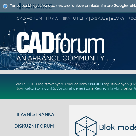
Tento portál využívá cookies pro funkce přihlášení a pro Google rek
CAD FÓRUM - TIPY A TRIKY | UTILITY | DISKUZE | BLOKY |
Přes 123.000 registrovaných u nás, celkem
1.130.000
registrovaných (C
Nový
Kalkulátor nosníků
,
Spirograf generátor
a
Regresní křivky
v sekci
P
HLAVNÍ STRÁNKA
Blok-mode
DISKUZNÍ FÓRUM