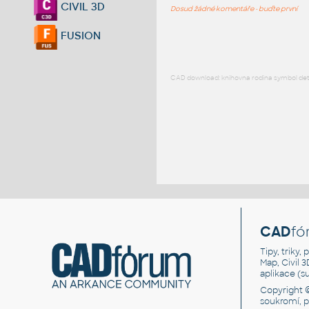
CIVIL 3D
Dosud žádné komentáře - buďte první
FUSION
CAD download: knihovna rodina symbol detai
CAD
fó
Tipy, triky
Map, Civil 
aplikace (
Copyright 
soukromí, 