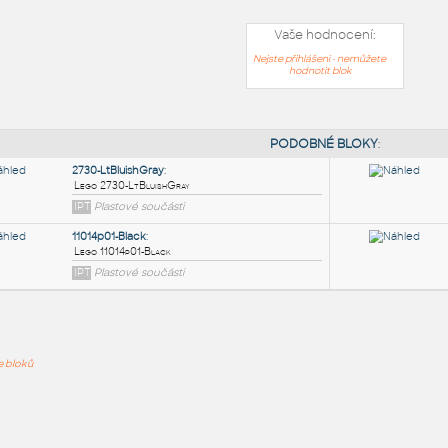
Vaše hodnocení:
Nejste přihlášeni - nemůžete
hodnotit blok
PODOB
2730-LtBluishGray
:
ře bloků
Lego 2730-LtBluishGray
IPT
Plastové součásti
11014p01-Black
: