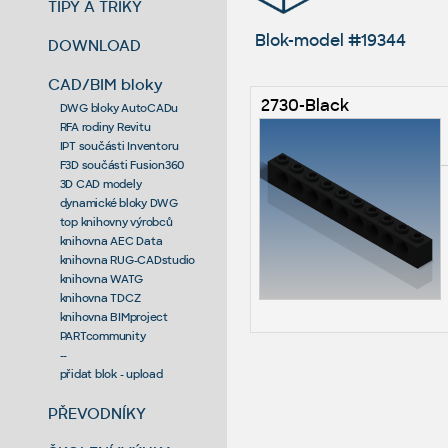
TIPY A TRIKY
Blok-model #19344
DOWNLOAD
CAD/BIM bloky
2730-Black
DWG bloky AutoCADu
RFA rodiny Revitu
IPT součásti Inventoru
F3D součásti Fusion360
3D CAD modely
dynamické bloky DWG
top knihovny výrobců
knihovna AEC Data
knihovna RUG-CADstudio
knihovna WATG
knihovna TDCZ
knihovna BIMproject
PARTcommunity
--
přidat blok - upload
PŘEVODNÍKY