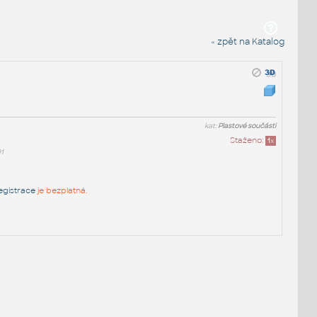
« zpět na Katalog
kat:
Plastové součásti
Staženo:
1
x
1
egistrace
je bezplatná.