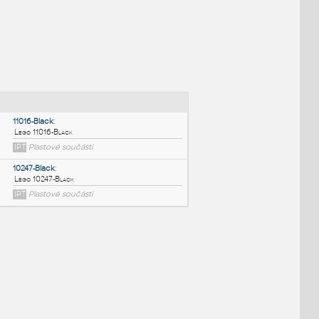
NÉ BLOKY
:
11016-Black
:
Lego 11016-Black
IPT
Plastové součásti
10247-Black
: