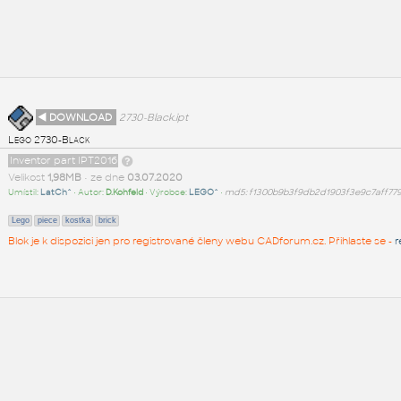
◄ DOWNLOAD
2730-Black.ipt
Lego 2730-Black
Inventor part IPT2016
Velikost
1,98MB
• ze dne
03.07.2020
Umístil:
LatCh^
• Autor:
D.Kohfeld
• Výrobce:
LEGO^
•
md5: f1300b9b3f9db2d1903f3e9c7aff779
Lego
piece
kostka
brick
Blok je k dispozici jen pro registrované členy webu CADforum.cz. Přihlaste se -
r