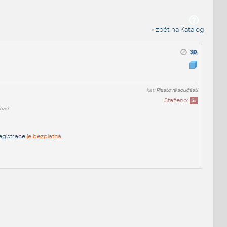
« zpět na Katalog
kat:
Plastové součásti
Staženo:
5
x
689
egistrace
je bezplatná.