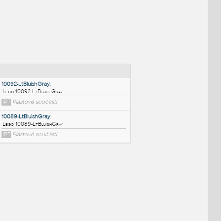
NÉ BLOKY
:
10092-LtBluishGray
:
Lego 10092-LtBluishGray
IPT
Plastové součásti
10089-LtBluishGray
: