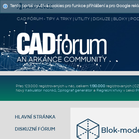
Tento portál využívá cookies pro funkce přihlášení a pro Google rek
CAD FÓRUM - TIPY A TRIKY | UTILITY | DISKUZE | BLOKY |
Přes 123.000 registrovaných u nás, celkem
1.130.000
registrovaných (C
Nový
Kalkulátor nosníků
,
Spirograf generátor
a
Regresní křivky
v sekci
P
HLAVNÍ STRÁNKA
Blok-mode
DISKUZNÍ FÓRUM