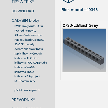
TIPY A TRIKY
Blok-model #19345
DOWNLOAD
CAD/BIM bloky
2730-LtBluishGray
DWG bloky AutoCADu
RFA rodiny Revitu
IPT součásti Inventoru
F3D součásti Fusion360
3D CAD modely
dynamické bloky DWG
top knihovny výrobců
knihovna AEC Data
knihovna RUG-CADstudio
knihovna WATG
knihovna TDCZ
knihovna BIMproject
PARTcommunity
--
přidat blok - upload
PŘEVODNÍKY