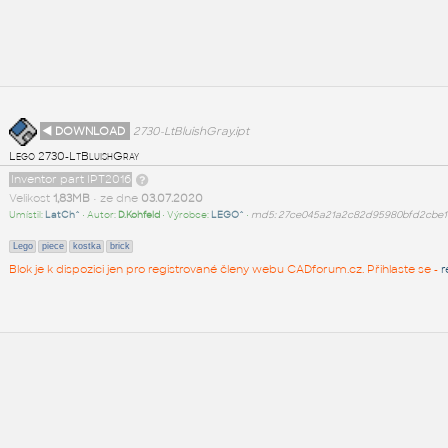
◄ DOWNLOAD
2730-LtBluishGray.ipt
Lego 2730-LtBluishGray
Inventor part IPT2016
Velikost
1,83MB
• ze dne
03.07.2020
Umístil:
LatCh^
• Autor:
D.Kohfeld
• Výrobce:
LEGO^
•
md5: 27ce045a21a2c82d95980bfd2cbe1
Lego
piece
kostka
brick
Blok je k dispozici jen pro registrované členy webu CADforum.cz. Přihlaste se -
r