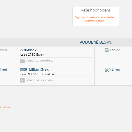
Vaše hodnocení:
Nejste přihlášeni - nemůžete
hodnotit blok
PODOB
2730-Black
:
ře bloků
Lego 2730-Black
IPT
Plastové součásti
10091-LtBluishGray
: