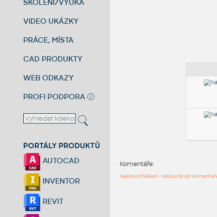
ŠKOLENÍ/VÝUKA
VIDEO UKÁZKY
PRÁCE, MÍSTA
CAD PRODUKTY
WEB ODKAZY
PROFI PODPORA
ⓘ
PORTÁLY PRODUKTŮ
AUTOCAD
Komentáře:
Nejste přihlášeni - nelze připojit komentá
INVENTOR
REVIT