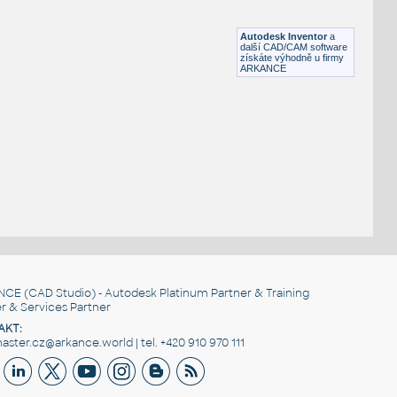
Lego 10089-LtBluishGray
IPT
Plastové součásti
Autodesk Inventor
a
další CAD/CAM software
získáte výhodně u firmy
ARKANCE
NCE
(CAD Studio) - Autodesk Platinum Partner & Training
r & Services Partner
AKT:
ster.cz@arkance.world | tel. +420 910 970 111