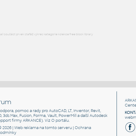
Lego 10091-LtBluishGray
IPT
Plastové součásti
l součást prvek stafáž výkres kategorie kolekce free block library
rum
ARKA
Cente
, podpora, pomoc a rady pro AutoCAD, LT, Inventor, Revit,
KONT
3D, 3ds Max, Fusion, Forma, Vault, PowerMill a další Autodesk
webma
support firmy ARKANCE). Viz
O portálu
.
© 2026 |
Web reklama
na tomto serveru |
Ochrana
podmínky