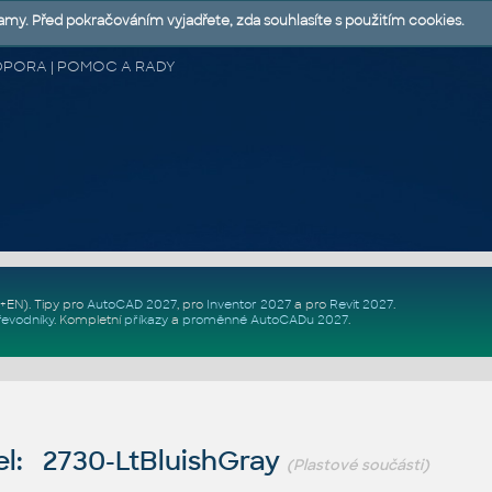
lamy. Před pokračováním vyjadřete, zda souhlasíte s použitím cookies.
 PODPORA | POMOC A RADY
Z+EN)
. Tipy pro
AutoCAD 2027
, pro
Inventor 2027
a pro
Revit 2027
.
řevodníky
.
Kompletní
příkazy
a
proměnné AutoCADu 2027
.
l: 2730-LtBluishGray
(Plastové součásti)