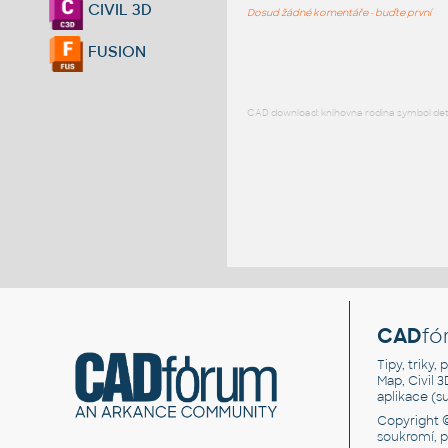
CIVIL 3D
Dosud žádné komentáře - buďte první
FUSION
CAD download: knihovna rodina symbol detai
CAD
fó
Tipy, triky
Map, Civil 
aplikace (
Copyright 
soukromí, 