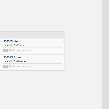
NÉ BLOKY
:
3023-White
:
Lego 3023-White
IPT
Plastové součásti
3023-DkAzure
: