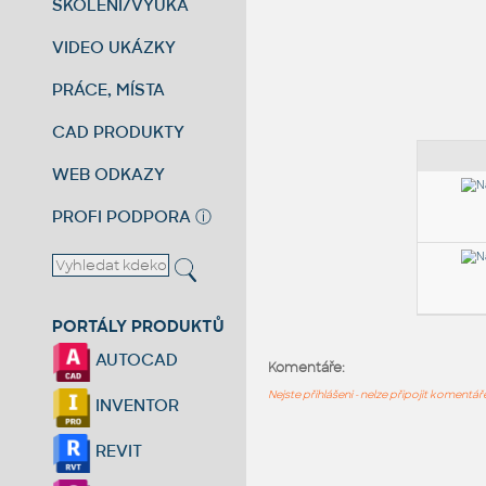
ŠKOLENÍ/VÝUKA
VIDEO UKÁZKY
PRÁCE, MÍSTA
CAD PRODUKTY
WEB ODKAZY
PROFI PODPORA
ⓘ
PORTÁLY PRODUKTŮ
AUTOCAD
Komentáře:
Nejste přihlášeni - nelze připojit komentá
INVENTOR
REVIT