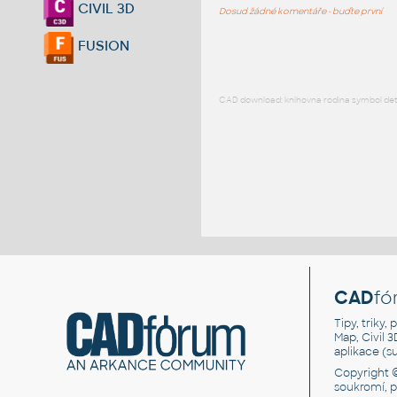
CIVIL 3D
Dosud žádné komentáře - buďte první
FUSION
CAD download: knihovna rodina symbol detai
CAD
fó
Tipy, triky
Map, Civil 
aplikace (
Copyright 
soukromí, 