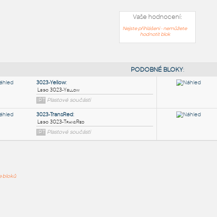
Vaše hodnocení:
Nejste přihlášeni - nemůžete
hodnotit blok
PODOB
3023-Yellow
:
ře bloků
Lego 3023-Yellow
IPT
Plastové součásti
3023-TransRed
: