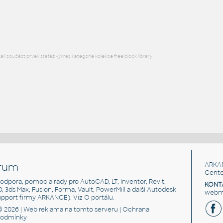
Lego 3023-TransRed
IPT
Plastové součásti
l součást prvek stafáž výkres kategorie kolekce free block library
rum
ARKA
Cente
, podpora, pomoc a rady pro AutoCAD, LT, Inventor, Revit,
KONT
3D, 3ds Max, Fusion, Forma, Vault, PowerMill a další Autodesk
webma
support firmy ARKANCE). Viz
O portálu
.
© 2026 |
Web reklama
na tomto serveru |
Ochrana
podmínky