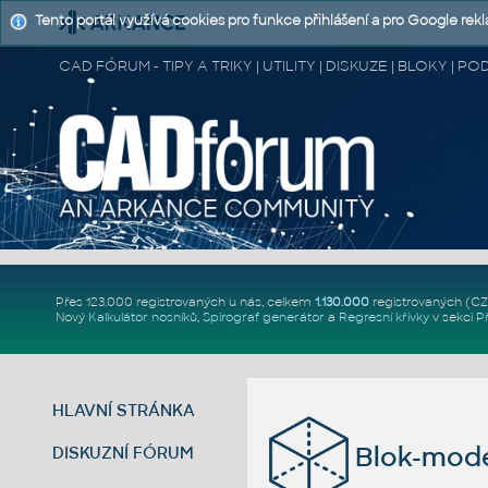
Tento portál využívá cookies pro funkce přihlášení a pro Google rek
CAD FÓRUM - TIPY A TRIKY | UTILITY | DISKUZE | BLOKY |
Přes 123.000 registrovaných u nás, celkem
1.130.000
registrovaných (C
Nový
Kalkulátor nosníků
,
Spirograf generátor
a
Regresní křivky
v sekci
P
HLAVNÍ STRÁNKA
Blok-mode
DISKUZNÍ FÓRUM