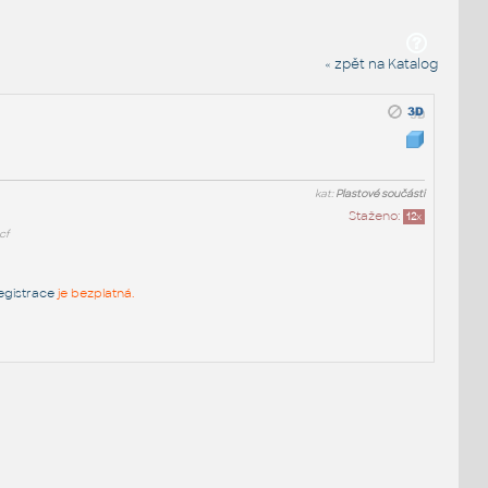
« zpět na Katalog
kat:
Plastové součásti
Staženo:
12
x
cf
egistrace
je bezplatná.