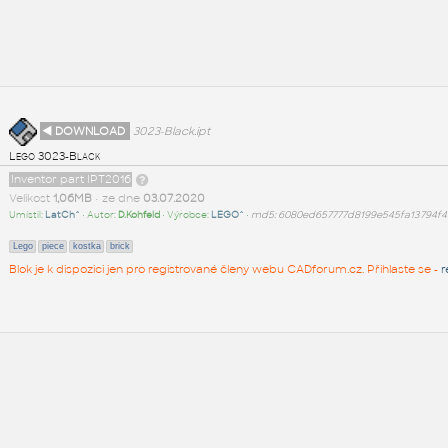
◄ DOWNLOAD
3023-Black.ipt
Lego 3023-Black
Inventor part IPT2016
Velikost
1,06MB
• ze dne
03.07.2020
Umístil:
LatCh^
• Autor:
D.Kohfeld
• Výrobce:
LEGO^
•
md5: 6080ed657777d8199e545fa13794f4
Lego
piece
kostka
brick
Blok je k dispozici jen pro registrované členy webu CADforum.cz. Přihlaste se -
r