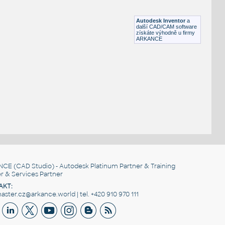
Lego 3023-DkAzure
IPT
Plastové součásti
Autodesk Inventor
a
další CAD/CAM software
získáte výhodně u firmy
ARKANCE
NCE
(CAD Studio) - Autodesk Platinum Partner & Training
r & Services Partner
AKT:
ster.cz@arkance.world | tel. +420 910 970 111