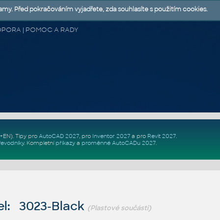
lamy. Před pokračováním vyjadřete, zda souhlasíte s použitím cookies.
 PODPORA | POMOC A RADY
Z+EN)
. Tipy pro
AutoCAD 2027
, pro
Inventor 2027
a pro
Revit 2027
.
řevodníky
.
Kompletní
příkazy
a
proměnné AutoCADu 2027
.
l: 3023-Black
(Plastové součásti)