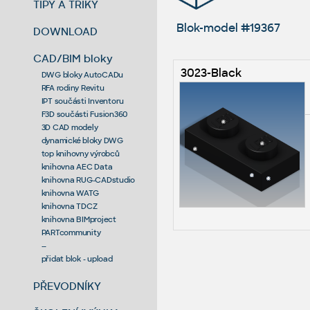
TIPY A TRIKY
Blok-model #19367
DOWNLOAD
CAD/BIM bloky
3023-Black
DWG bloky AutoCADu
RFA rodiny Revitu
IPT součásti Inventoru
F3D součásti Fusion360
3D CAD modely
dynamické bloky DWG
top knihovny výrobců
knihovna AEC Data
knihovna RUG-CADstudio
knihovna WATG
knihovna TDCZ
knihovna BIMproject
PARTcommunity
--
přidat blok - upload
PŘEVODNÍKY