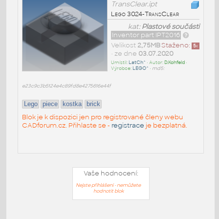
TransClear.ipt
Lego 3024-TransClear
kat:
Plastové součásti
Inventor part IPT2016
Velikost
2,75MB
Staženo:
5
x
• ze dne
03.07.2020
Umístil:
LatCh^
• Autor:
D.Kohfeld
•
Výrobce:
LEGO^
•
md5:
e23c9c3b5124e4c89fd8e4275616e44f
Lego
piece
kostka
brick
Blok je k dispozici jen pro registrované členy webu
CADforum.cz. Přihlaste se -
registrace
je bezplatná.
Vaše hodnocení:
Nejste přihlášeni - nemůžete
hodnotit blok