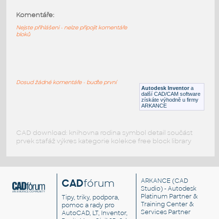
Komentáře:
11026-TransClear
:
Lego 11026-TransClear
Nejste přihlášeni - nelze připojit komentáře
bloků
IPT
Plastové součásti
11013-TransClear
:
Lego 11013-TransClear
Dosud žádné komentáře - buďte první
Autodesk Inventor
a
IPT
Plastové součásti
další CAD/CAM software
získáte výhodně u firmy
ARKANCE
CAD download: knihovna rodina symbol detail součást
prvek stafáž výkres kategorie kolekce free block library
CAD
fórum
ARKANCE
(CAD
Studio) - Autodesk
Platinum Partner &
Tipy, triky, podpora,
Training Center &
pomoc a rady pro
Services Partner
AutoCAD, LT, Inventor,