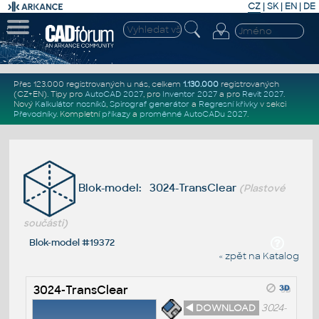
CZ
|
SK
|
EN
|
DE
Přes 123.000 registrovaných u nás, celkem
1.130.000
registrovaných
(CZ+EN)
. Tipy pro
AutoCAD 2027
, pro
Inventor 2027
a pro
Revit 2027
.
Nový
Kalkulátor nosníků
,
Spirograf generátor
a
Regresní křivky
v sekci
Převodníky
.
Kompletní
příkazy
a
proměnné AutoCADu 2027
.
Blok-model: 3024-TransClear
(Plastové
součásti)
Blok-model #19372
« zpět na Katalog
3024-TransClear
◄ DOWNLOAD
3024-