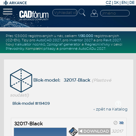
CZ
|
SK
|
EN
|
DE
Přes 123.000 registrovaných u nás, celkem
1.130.000
registrovaných
(CZ+EN)
. Tipy pro
AutoCAD 2027
, pro
Inventor 2027
a pro
Revit 2027
.
Nový
Kalkulátor nosníků
,
Spirograf generátor
a
Regresní křivky
v sekci
Převodníky
.
Kompletní
příkazy
a
proměnné AutoCADu 2027
.
Blok-model: 32017-Black
(Plastové
součásti)
Blok-model #19409
« zpět na Katalog
32017-Black
◄ DOWNLOAD
32017