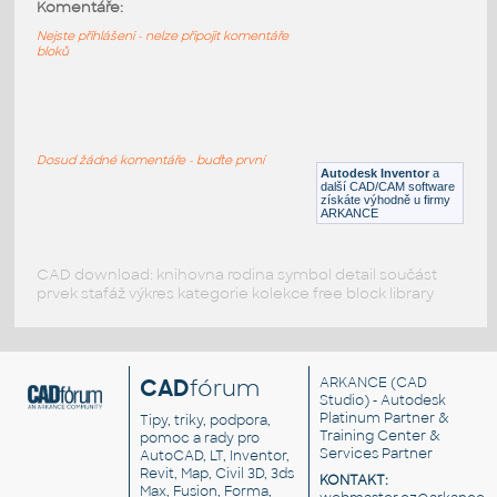
11014p01-Black
:
Komentáře:
Lego 11014p01-Black
Nejste přihlášeni - nelze připojit komentáře
bloků
IPT
Plastové součásti
10247-Black
:
Lego 10247-Black
Dosud žádné komentáře - buďte první
Autodesk Inventor
a
IPT
Plastové součásti
další CAD/CAM software
získáte výhodně u firmy
ARKANCE
CAD download: knihovna rodina symbol detail součást
prvek stafáž výkres kategorie kolekce free block library
CAD
fórum
ARKANCE
(CAD
Studio) - Autodesk
Platinum Partner &
Tipy, triky, podpora,
Training Center &
pomoc a rady pro
Services Partner
AutoCAD, LT, Inventor,
Revit, Map, Civil 3D, 3ds
KONTAKT:
Max, Fusion, Forma,