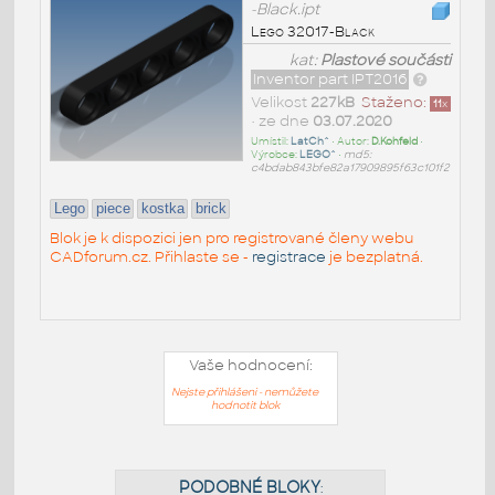
-Black.ipt
Lego 32017-Black
kat:
Plastové součásti
Inventor part IPT2016
Velikost
227kB
Staženo:
11
x
• ze dne
03.07.2020
Umístil:
LatCh^
• Autor:
D.Kohfeld
•
Výrobce:
LEGO^
•
md5:
c4bdab843bfe82a17909895f63c101f2
Lego
piece
kostka
brick
Blok je k dispozici jen pro registrované členy webu
CADforum.cz. Přihlaste se -
registrace
je bezplatná.
Vaše hodnocení:
Nejste přihlášeni - nemůžete
hodnotit blok