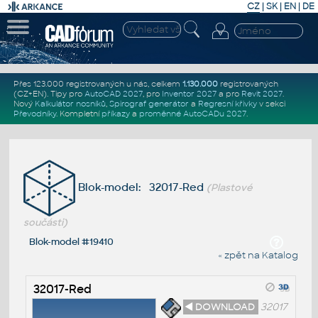
CZ
|
SK
|
EN
|
DE
Přes 123.000 registrovaných u nás, celkem
1.130.000
registrovaných
(CZ+EN)
. Tipy pro
AutoCAD 2027
, pro
Inventor 2027
a pro
Revit 2027
.
Nový
Kalkulátor nosníků
,
Spirograf generátor
a
Regresní křivky
v sekci
Převodníky
.
Kompletní
příkazy
a
proměnné AutoCADu 2027
.
Blok-model: 32017-Red
(Plastové
součásti)
Blok-model #19410
« zpět na Katalog
32017-Red
◄ DOWNLOAD
32017