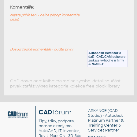
Komentáře:
11237-Red
:
Lego 11237-Red
Nejste přihlášeni - nelze připojit komentáře
bloků
IPT
Plastové součásti
11214-Red
:
Lego 11214-Red
Dosud žádné komentáře - buďte první
Autodesk Inventor
a
IPT
Plastové součásti
další CAD/CAM software
získáte výhodně u firmy
ARKANCE
CAD download: knihovna rodina symbol detail součást
prvek stafáž výkres kategorie kolekce free block library
CAD
fórum
ARKANCE
(CAD
Studio) - Autodesk
Platinum Partner &
Tipy, triky, podpora,
Training Center &
pomoc a rady pro
Services Partner
AutoCAD, LT, Inventor,
Revit, Map, Civil 3D, 3ds