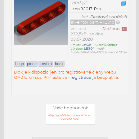
-Red.ipt
Lego 32017-Red
kat:
Plastové součásti
Inventor part IPT2016
Velikost
Staženo:
5
x
232,5kB
• ze dne
03.07.2020
Umístil:
LatCh^
• Autor:
D.Kohfeld
•
Výrobce:
LEGO^
•
md5:
5b58d261fab106a1326da4ae1b670fda
Lego
piece
kostka
brick
Blok je k dispozici jen pro registrované členy webu
CADforum.cz. Přihlaste se -
registrace
je bezplatná.
Vaše hodnocení:
Nejste přihlášeni - nemůžete
hodnotit blok