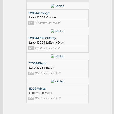
PODOBNÉ BLOKY
:
32034-Orange
:
Lego 32034-Orange
IPT
Plastové součásti
32034-LtBluishGray
:
Lego 32034-LtBluishGray
IPT
Plastové součásti