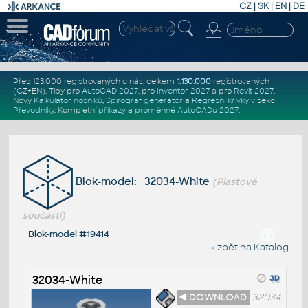
CZ
|
SK
|
EN
|
DE
Přes 123.000 registrovaných u nás, celkem
1.130.000
registrovaných
(CZ+EN)
. Tipy pro
AutoCAD 2027
, pro
Inventor 2027
a pro
Revit 2027
.
Nový
Kalkulátor nosníků
,
Spirograf generátor
a
Regresní křivky
v sekci
Převodníky
.
Kompletní
příkazy
a
proměnné AutoCADu 2027
.
Blok-model: 32034-White
(Plastové
součásti)
Blok-model #19414
« zpět na Katalog
32034-White
◄ DOWNLOAD
32034