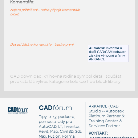
32034-Black
:
Komentáře:
Lego 32034-Black
Nejste přihlášeni - nelze připojit komentáře
bloků
IPT
Plastové součásti
11025-White
:
Lego 11025-White
Dosud žádné komentáře - buďte první
Autodesk Inventor
a
IPT
Plastové součásti
další CAD/CAM software
získáte výhodně u firmy
ARKANCE
CAD download: knihovna rodina symbol detail součást
prvek stafáž výkres kategorie kolekce free block library
CAD
fórum
ARKANCE
(CAD
Studio) - Autodesk
Platinum Partner &
Tipy, triky, podpora,
Training Center &
pomoc a rady pro
Services Partner
AutoCAD, LT, Inventor,
Revit, Map, Civil 3D, 3ds
KONTAKT:
Max, Fusion, Forma,