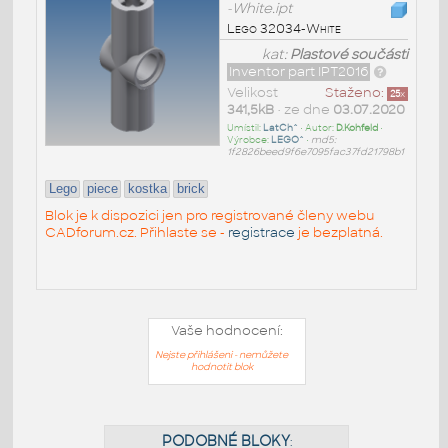
-White.ipt
Lego 32034-White
kat:
Plastové součásti
Inventor part IPT2016
Velikost
Staženo:
25
x
341,5kB
• ze dne
03.07.2020
Umístil:
LatCh^
• Autor:
D.Kohfeld
•
Výrobce:
LEGO^
•
md5:
1f2826beed9f6e7095fac37fd21798b1
Lego
piece
kostka
brick
Blok je k dispozici jen pro registrované členy webu
CADforum.cz. Přihlaste se -
registrace
je bezplatná.
Vaše hodnocení:
Nejste přihlášeni - nemůžete
hodnotit blok