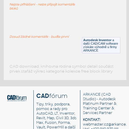
Lego 11237-Red
Nejste přihlášeni - nelze připojit komentáře
IPT
Plastové součásti
bloků
11214-Red
:
Lego 11214-Red
Dosud žádné komentáře - buďte první
Autodesk Inventor
a
IPT
Plastové součásti
další CAD/CAM software
získáte výhodně u firmy
ARKANCE
CAD download: knihovna rodina symbol detail součást
prvek stafáž výkres kategorie kolekce free block library
CAD
fórum
ARKANCE
(CAD
Studio) - Autodesk
Platinum Partner &
Tipy, triky, podpora,
Training Center &
pomoc a rady pro
Services Partner
AutoCAD, LT, Inventor,
Revit, Map, Civil 3D, 3ds
KONTAKT:
Max, Fusion, Forma,
webmaster.cz@arkance.w
Vault, PowerMill a další