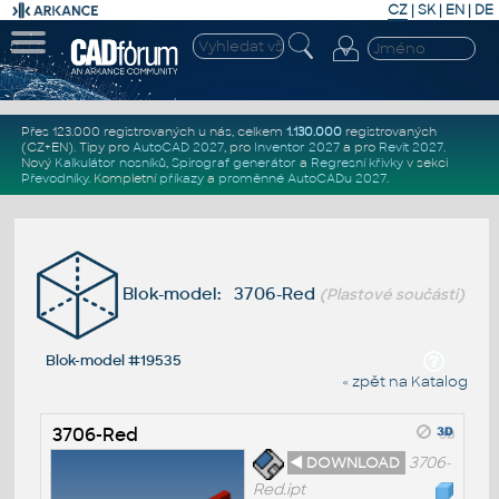
CZ
|
SK
|
EN
|
DE
Přes 123.000 registrovaných u nás, celkem
1.130.000
registrovaných
(CZ+EN)
. Tipy pro
AutoCAD 2027
, pro
Inventor 2027
a pro
Revit 2027
.
Nový
Kalkulátor nosníků
,
Spirograf generátor
a
Regresní křivky
v sekci
Převodníky
.
Kompletní
příkazy
a
proměnné AutoCADu 2027
.
Blok-model: 3706-Red
(Plastové součásti)
Blok-model #19535
« zpět na Katalog
3706-Red
◄ DOWNLOAD
3706-
Red.ipt