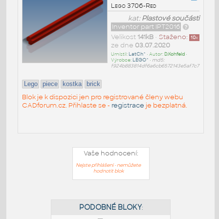
Lego 3706-Red
kat:
Plastové součásti
Inventor part IPT2016
Velikost
141kB
•
Staženo:
10
x
ze dne
03.07.2020
Umístil:
LatCh^
• Autor:
D.Kohfeld
•
Výrobce:
LEGO^
•
md5:
f924b883814df6a6cb6572143e5af7c7
Lego
piece
kostka
brick
Blok je k dispozici jen pro registrované členy webu
CADforum.cz. Přihlaste se -
registrace
je bezplatná.
Vaše hodnocení:
Nejste přihlášeni - nemůžete
hodnotit blok