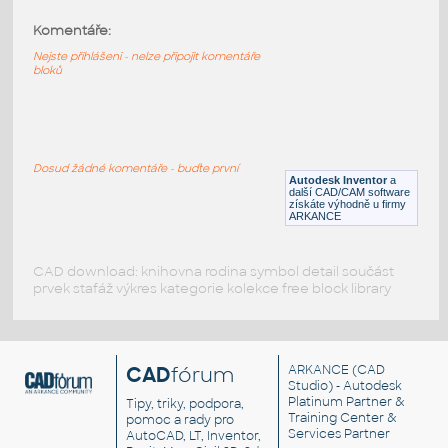
Komentáře:
10091-LtBluishGray
:
Lego 10091-LtBluishGray
Nejste přihlášeni - nelze připojit komentáře
bloků
IPT
Plastové součásti
10089-LtBluishGray
:
Lego 10089-LtBluishGray
Dosud žádné komentáře - buďte první
Autodesk Inventor
a
IPT
Plastové součásti
další CAD/CAM software
získáte výhodně u firmy
ARKANCE
CAD download: knihovna rodina symbol detail součást
prvek stafáž výkres kategorie kolekce free block library
CAD
fórum
ARKANCE
(CAD
Studio) - Autodesk
Platinum Partner &
Tipy, triky, podpora,
Training Center &
pomoc a rady pro
Services Partner
AutoCAD, LT, Inventor,