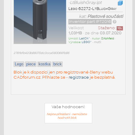
-LtBluishGray.ipt
Lego 62272-LtBluishGray
kat:
Plastové součásti
Inventor part IPT2016
Velikost
Staženo:
10
x
1,03MB
• ze dne
03.07.2020
Umístil:
LatCh^
• Autor:
D.Kohfeld
•
Výrobce:
LEGO^
•
md5:
2781bfb420b88070dc3cca580066fb86
Lego
piece
kostka
brick
Blok je k dispozici jen pro registrované členy webu
CADforum.cz. Přihlaste se -
registrace
je bezplatná.
Vaše hodnocení:
Nejste přihlášeni - nemůžete
hodnotit blok