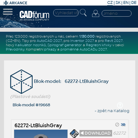
CZ
|
SK
|
EN
|
DE
Přes 123.000 registrovaných u nás, celkem
1.130.000
registrovaných
(CZ+EN)
. Tipy pro
AutoCAD 2027
, pro
Inventor 2027
a pro
Revit 2027
.
Nový
Kalkulátor nosníků
,
Spirograf generátor
a
Regresní křivky
v sekci
Převodníky
.
Kompletní
příkazy
a
proměnné AutoCADu 2027
.
Blok-model: 62272-LtBluishGray
(Plastové součásti)
Blok-model #19668
« zpět na Katalog
62272-LtBluishGray
◄ DOWNLOAD
62272