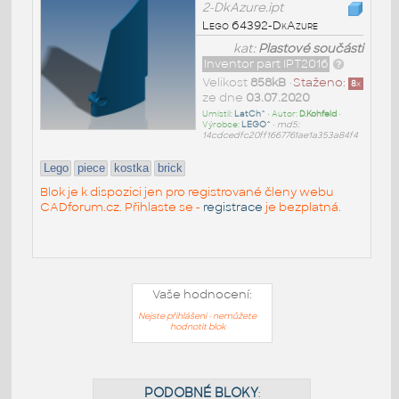
2-DkAzure.ipt
Lego 64392-DkAzure
kat:
Plastové součásti
Inventor part IPT2016
Velikost
858kB
•
Staženo:
8
x
ze dne
03.07.2020
Umístil:
LatCh^
• Autor:
D.Kohfeld
•
Výrobce:
LEGO^
•
md5:
14cdcedfc20ff1667761ae1a353a84f4
Lego
piece
kostka
brick
Blok je k dispozici jen pro registrované členy webu
CADforum.cz. Přihlaste se -
registrace
je bezplatná.
Vaše hodnocení:
Nejste přihlášeni - nemůžete
hodnotit blok