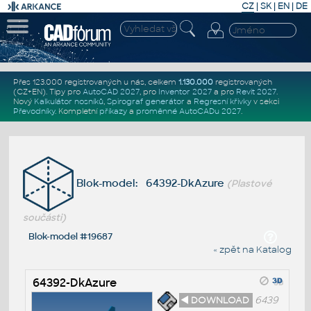
CZ
|
SK
|
EN
|
DE
Přes 123.000 registrovaných u nás, celkem
1.130.000
registrovaných
(CZ+EN)
. Tipy pro
AutoCAD 2027
, pro
Inventor 2027
a pro
Revit 2027
.
Nový
Kalkulátor nosníků
,
Spirograf generátor
a
Regresní křivky
v sekci
Převodníky
.
Kompletní
příkazy
a
proměnné AutoCADu 2027
.
Blok-model: 64392-DkAzure
(Plastové
součásti)
Blok-model #19687
« zpět na Katalog
64392-DkAzure
◄ DOWNLOAD
6439