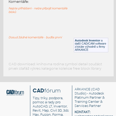
64392-White
:
Komentáře:
Lego 64392-White
Nejste přihlášeni - nelze připojit komentáře
bloků
IPT
Plastové součásti
11946-DkAzure
:
Lego 11946-DkAzure
Dosud žádné komentáře - buďte první
Autodesk Inventor
a
IPT
Plastové součásti
další CAD/CAM software
získáte výhodně u firmy
ARKANCE
CAD download: knihovna rodina symbol detail součást
prvek stafáž výkres kategorie kolekce free block library
CAD
fórum
ARKANCE
(CAD
Studio) - Autodesk
Platinum Partner &
Tipy, triky, podpora,
Training Center &
pomoc a rady pro
Services Partner
AutoCAD, LT, Inventor,
Revit, Map, Civil 3D, 3ds
KONTAKT:
Max, Fusion, Forma,