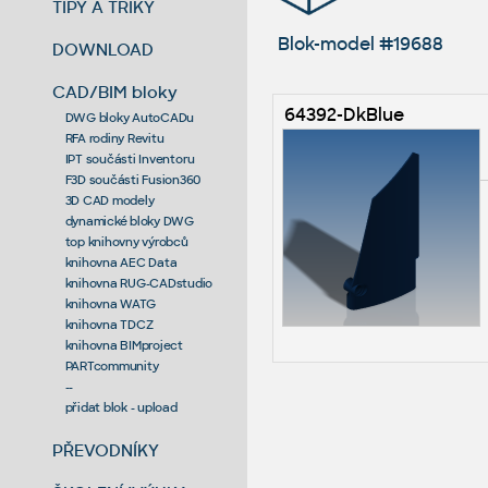
TIPY A TRIKY
Blok-model #19688
DOWNLOAD
CAD/BIM bloky
64392-DkBlue
DWG bloky AutoCADu
RFA rodiny Revitu
IPT součásti Inventoru
F3D součásti Fusion360
3D CAD modely
dynamické bloky DWG
top knihovny výrobců
knihovna AEC Data
knihovna RUG-CADstudio
knihovna WATG
knihovna TDCZ
knihovna BIMproject
PARTcommunity
--
přidat blok - upload
PŘEVODNÍKY