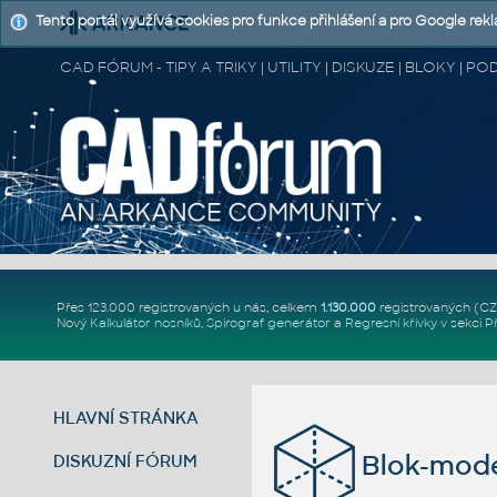
Tento portál využívá cookies pro funkce přihlášení a pro Google rek
CAD FÓRUM - TIPY A TRIKY | UTILITY | DISKUZE | BLOKY |
Přes 123.000 registrovaných u nás, celkem
1.130.000
registrovaných (C
Nový
Kalkulátor nosníků
,
Spirograf generátor
a
Regresní křivky
v sekci
P
HLAVNÍ STRÁNKA
Blok-mode
DISKUZNÍ FÓRUM