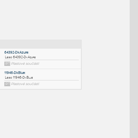
NÉ BLOKY
:
64392-DkAzure
:
Lego 64392-DkAzure
IPT
Plastové součásti
11946-DkBlue
: