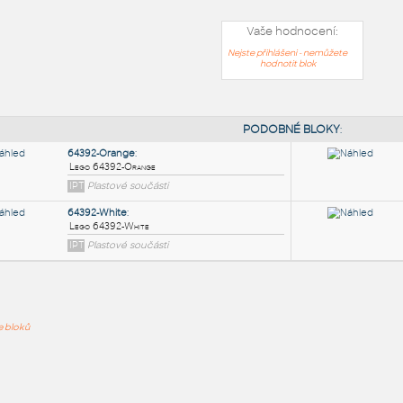
Vaše hodnocení:
Nejste přihlášeni - nemůžete
hodnotit blok
PODOB
64392-Orange
:
ře bloků
Lego 64392-Orange
IPT
Plastové součásti
64392-White
: