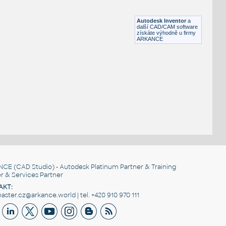
Lego 11946-DkBlue
IPT
Plastové součásti
Autodesk Inventor
a
další CAD/CAM software
získáte výhodně u firmy
ARKANCE
NCE
(CAD Studio) - Autodesk Platinum Partner & Training
r & Services Partner
AKT:
ster.cz@arkance.world | tel. +420 910 970 111