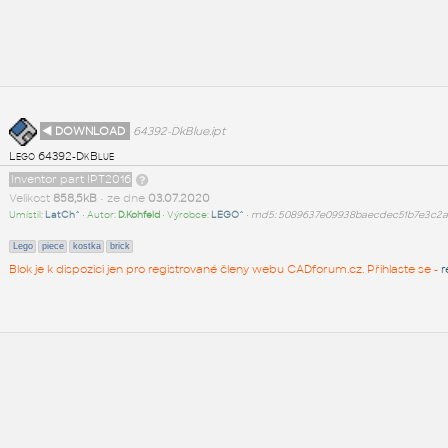
◄ DOWNLOAD
64392-DkBlue.ipt
Lego 64392-DkBlue
Inventor part IPT2016
Velikost
858,5kB
• ze dne
03.07.2020
Umístil:
LatCh^
• Autor:
D.Kohfeld
• Výrobce:
LEGO^
•
md5: 5089637e09938baecdec51b7e3c2
Lego
piece
kostka
brick
Blok je k dispozici jen pro registrované členy webu CADforum.cz. Přihlaste se -
r