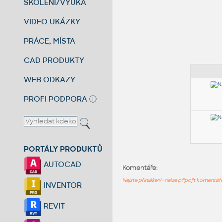
ŠKOLENÍ/VÝUKA
VIDEO UKÁZKY
PRÁCE, MÍSTA
CAD PRODUKTY
WEB ODKAZY
PROFI PODPORA
ⓘ
PORTÁLY PRODUKTŮ
AUTOCAD
Komentáře:
Nejste přihlášeni - nelze připojit komentá
INVENTOR
REVIT