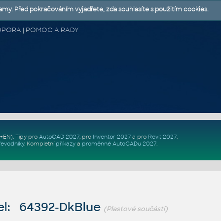
lamy. Před pokračováním vyjadřete, zda souhlasíte s použitím cookies.
 PODPORA | POMOC A RADY
Z+EN)
. Tipy pro
AutoCAD 2027
, pro
Inventor 2027
a pro
Revit 2027
.
řevodníky
.
Kompletní
příkazy
a
proměnné AutoCADu 2027
.
l: 64392-DkBlue
(Plastové součásti)