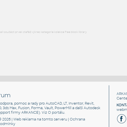
Lego 64392-White
IPT
Plastové součásti
l součást prvek stafáž výkres kategorie kolekce free block library
rum
ARKA
Cente
, podpora, pomoc a rady pro AutoCAD, LT, Inventor, Revit,
KONT
3D, 3ds Max, Fusion, Forma, Vault, PowerMill a další Autodesk
webma
support firmy ARKANCE). Viz
O portálu
.
© 2026 |
Web reklama
na tomto serveru |
Ochrana
podmínky