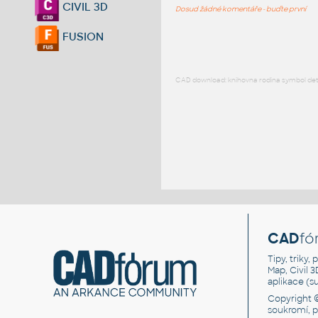
CIVIL 3D
Dosud žádné komentáře - buďte první
FUSION
CAD download: knihovna rodina symbol detai
CAD
fó
Tipy, triky
Map, Civil 
aplikace (
Copyright 
soukromí, 