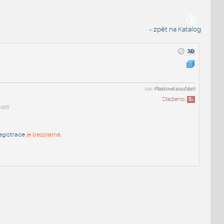
« zpět na Katalog
kat:
Plastové součásti
Staženo:
5
x
a985
egistrace
je bezplatná.