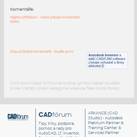
Komentáře:
6538b-Black
:
Lego 6538b-Black
Nejste přihlášeni - nelze připojit komentáře
bloků
IPT
Plastové součásti
10089-LtBluishGray
:
Lego 10089-LtBluishGray
Dosud žádné komentáře - buďte první
Autodesk Inventor
a
IPT
Plastové součásti
další CAD/CAM software
získáte výhodně u firmy
ARKANCE
CAD download: knihovna rodina symbol detail součást
prvek stafáž výkres kategorie kolekce free block library
CAD
fórum
ARKANCE
(CAD
Studio) - Autodesk
Platinum Partner &
Tipy, triky, podpora,
Training Center &
pomoc a rady pro
Services Partner
AutoCAD, LT, Inventor,