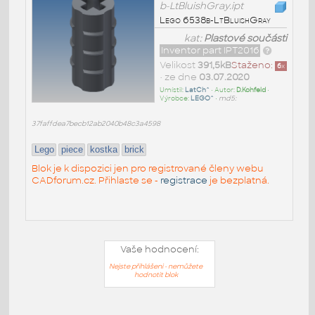
b-LtBluishGray.ipt
Lego 6538b-LtBluishGray
kat:
Plastové součásti
Inventor part IPT2016
Velikost
391,5kB
Staženo:
6
x
• ze dne
03.07.2020
Umístil:
LatCh^
• Autor:
D.Kohfeld
•
Výrobce:
LEGO^
•
md5:
37faffdea7becb12ab2040b48c3a4598
Lego
piece
kostka
brick
Blok je k dispozici jen pro registrované členy webu
CADforum.cz. Přihlaste se -
registrace
je bezplatná.
Vaše hodnocení:
Nejste přihlášeni - nemůžete
hodnotit blok