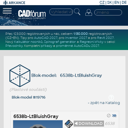
CZ
|
SK
|
EN
|
DE
Přes 123.000 registrovaných u nás, celkem
1.130.000
registrovaných
(CZ+EN)
. Tipy pro
AutoCAD 2027
, pro
Inventor 2027
a pro
Revit 2027
.
Nový
Kalkulátor nosníků
,
Spirograf generátor
a
Regresní křivky
v sekci
Převodníky
.
Kompletní
příkazy
a
proměnné AutoCADu 2027
.
Blok-model: 6538b-LtBluishGray
(Plastové součásti)
Blok-model #19716
« zpět na Katalog
6538b-LtBluishGray
◄ DOWNLOAD
6538