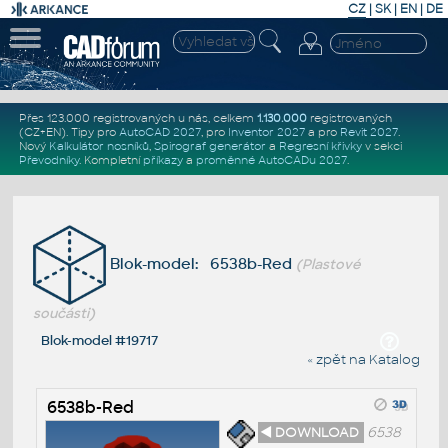
CZ
|
SK
|
EN
|
DE
Přes 123.000 registrovaných u nás, celkem
1.130.000
registrovaných
(CZ+EN)
. Tipy pro
AutoCAD 2027
, pro
Inventor 2027
a pro
Revit 2027
.
Nový
Kalkulátor nosníků
,
Spirograf generátor
a
Regresní křivky
v sekci
Převodníky
.
Kompletní
příkazy
a
proměnné AutoCADu 2027
.
Blok-model: 6538b-Red
(Plastové
součásti)
Blok-model #19717
« zpět na Katalog
6538b-Red
◄ DOWNLOAD
6538