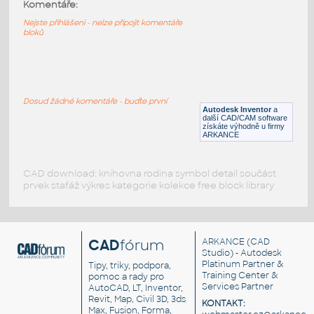
6538b-Black
:
Komentáře:
Lego 6538b-Black
Nejste přihlášeni - nelze připojit komentáře
bloků
IPT
Plastové součásti
11214-Red
:
Lego 11214-Red
Dosud žádné komentáře - buďte první
Autodesk Inventor
a
IPT
Plastové součásti
další CAD/CAM software
získáte výhodně u firmy
ARKANCE
CAD download: knihovna rodina symbol detail součást
prvek stafáž výkres kategorie kolekce free block library
CAD
fórum
ARKANCE
(CAD
Studio) - Autodesk
Platinum Partner &
Tipy, triky, podpora,
Training Center &
pomoc a rady pro
Services Partner
AutoCAD, LT, Inventor,
Revit, Map, Civil 3D, 3ds
KONTAKT:
Max, Fusion, Forma,