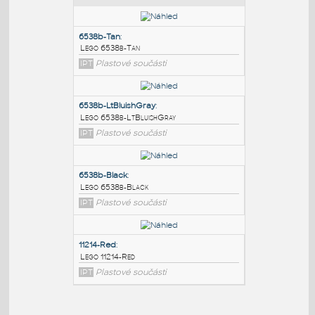
PODOBNÉ BLOKY
:
6538b-Tan
:
Lego 6538b-Tan
IPT
Plastové součásti
6538b-LtBluishGray
:
Lego 6538b-LtBluishGray
IPT
Plastové součásti