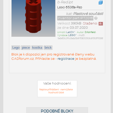
b-Red.ipt
Lego 6538b-Red
kat:
Plastové součásti
Inventor part IPT2016
Velikost
390kB
•
Staženo:
6
x
ze dne
03.07.2020
Umístil:
LatCh^
• Autor:
D.Kohfeld
•
Výrobce:
LEGO^
•
md5:
1ab83c3fc0ab2b97083350c8150ff006
Lego
piece
kostka
brick
Blok je k dispozici jen pro registrované členy webu
CADforum.cz. Přihlaste se -
registrace
je bezplatná.
Vaše hodnocení:
Nejste přihlášeni - nemůžete
hodnotit blok