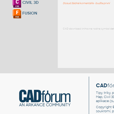
CIVIL 3D
Dosud žádné komentáře - buďte první
FUSION
CAD download: knihovna rodina symbol detai
CAD
fó
Tipy, triky
Map, Civil 
aplikace (
Copyright 
soukromí, 