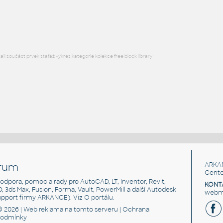
Lego 11237-Red
IPT
Plastové součásti
l součást prvek stafáž výkres kategorie kolekce free block library
rum
ARKA
Cente
, podpora, pomoc a rady pro AutoCAD, LT, Inventor, Revit,
KONT
3D, 3ds Max, Fusion, Forma, Vault, PowerMill a další Autodesk
webma
support firmy ARKANCE). Viz
O portálu
.
© 2026 |
Web reklama
na tomto serveru |
Ochrana
podmínky