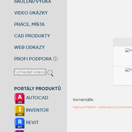
ŠKOLENÍ/VÝUKA
VIDEO UKÁZKY
PRÁCE, MÍSTA
CAD PRODUKTY
WEB ODKAZY
PROFI PODPORA
ⓘ
PORTÁLY PRODUKTŮ
AUTOCAD
Komentáře:
Nejste přihlášeni - nelze připojit komentá
INVENTOR
REVIT