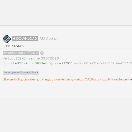
◄ DOWNLOAD
732-Red.ipt
Lego 732-Red
Inventor part IPT2016
Velikost
232kB
• ze dne
03.07.2020
Umístil:
LatCh^
• Autor:
D.Kohfeld
• Výrobce:
LEGO^
•
md5: c2717e733ef8cf1df325c7ae9527fdf
Lego
piece
kostka
brick
Blok je k dispozici jen pro registrované členy webu CADforum.cz. Přihlaste se -
r