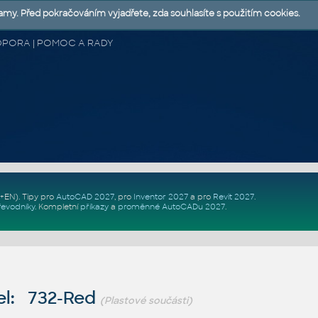
lamy. Před pokračováním vyjadřete, zda souhlasíte s použitím cookies.
 PODPORA | POMOC A RADY
Z+EN)
. Tipy pro
AutoCAD 2027
, pro
Inventor 2027
a pro
Revit 2027
.
řevodníky
.
Kompletní
příkazy
a
proměnné AutoCADu 2027
.
l: 732-Red
(Plastové součásti)