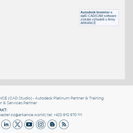
Lego 11214-Red
IPT
Plastové součásti
Autodesk Inventor
a
další CAD/CAM software
získáte výhodně u firmy
ARKANCE
NCE
(CAD Studio) - Autodesk Platinum Partner & Training
r & Services Partner
AKT:
ster.cz@arkance.world | tel. +420 910 970 111