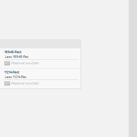
NÉ BLOKY
:
18946-Red
:
Lego 18946-Red
IPT
Plastové součásti
11214-Red
: