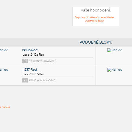
Vaše hodnocení:
Nejste přihlášeni - nemůžete
hodnotit blok
PODOB
2412b-Red
:
ře bloků
Lego 2412b-Red
IPT
Plastové součásti
11237-Red
: