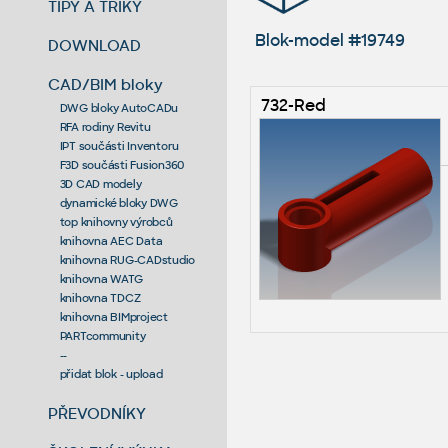
TIPY A TRIKY
Blok-model #19749
DOWNLOAD
CAD/BIM bloky
732-Red
DWG bloky AutoCADu
RFA rodiny Revitu
IPT součásti Inventoru
F3D součásti Fusion360
3D CAD modely
dynamické bloky DWG
top knihovny výrobců
knihovna AEC Data
knihovna RUG-CADstudio
knihovna WATG
knihovna TDCZ
knihovna BIMproject
PARTcommunity
--
přidat blok - upload
PŘEVODNÍKY