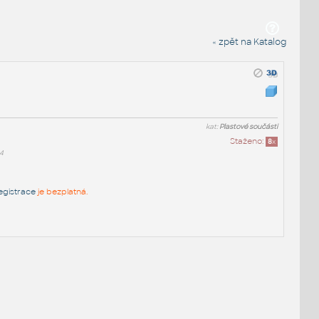
« zpět na Katalog
kat:
Plastové součásti
Staženo:
8
x
4
egistrace
je bezplatná.