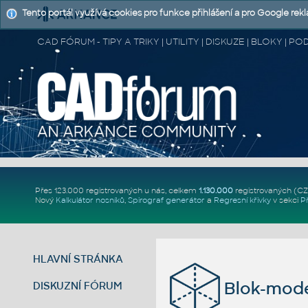
Tento portál využívá cookies pro funkce přihlášení a pro Google rek
CAD FÓRUM - TIPY A TRIKY | UTILITY | DISKUZE | BLOKY |
Přes 123.000 registrovaných u nás, celkem
1.130.000
registrovaných (C
Nový
Kalkulátor nosníků
,
Spirograf generátor
a
Regresní křivky
v sekci
P
HLAVNÍ STRÁNKA
Blok-mode
DISKUZNÍ FÓRUM