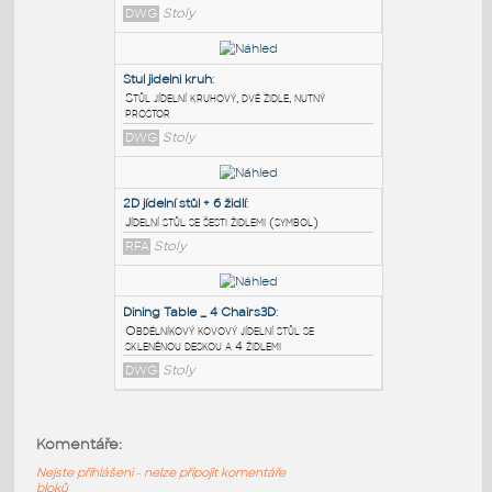
PODOBNÉ BLOKY
:
dining set
:
Jídelní stůl - kulatý stůl s bílým ubrusem a
čtyřmi dřevěnými židlemi
DWG
Stoly
Stul jidelni kruh
:
Stůl jídelní kruhový, dvě židle, nutný
prostor
DWG
Stoly
2D jídelní stůl + 6 židlí
:
Jídelní stůl se šesti židlemi (symbol)
Komentáře:
RFA
Stoly
Nejste přihlášeni - nelze připojit komentáře
bloků