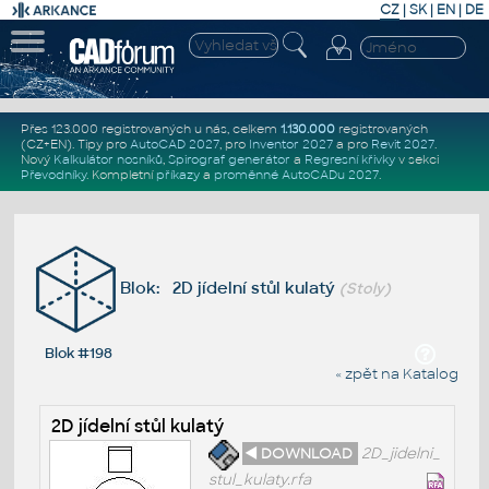
CZ
|
SK
|
EN
|
DE
Přes 123.000 registrovaných u nás, celkem
1.130.000
registrovaných
(CZ+EN)
. Tipy pro
AutoCAD 2027
, pro
Inventor 2027
a pro
Revit 2027
.
Nový
Kalkulátor nosníků
,
Spirograf generátor
a
Regresní křivky
v sekci
Převodníky
.
Kompletní
příkazy
a
proměnné AutoCADu 2027
.
Blok: 2D jídelní stůl kulatý
(Stoly)
Blok #198
« zpět na Katalog
2D jídelní stůl kulatý
◄ DOWNLOAD
2D_jidelni_
stul_kulaty.rfa