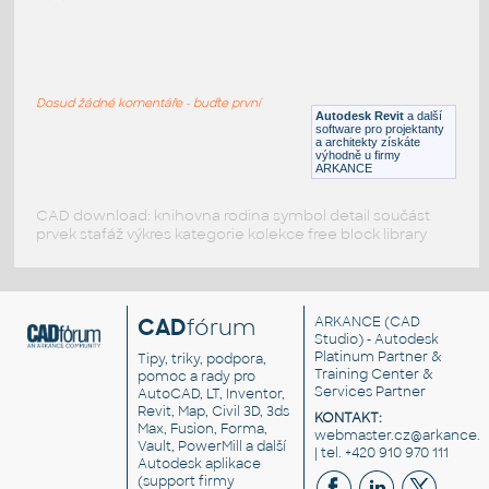
Dining Table _ 4 Chairs3D
:
Obdélníkový kovový jídelní stůl se
skleněnou deskou a 4 židlemi
Dosud žádné komentáře - buďte první
DWG
Stoly
Autodesk Revit
a další
software pro projektanty
a architekty získáte
výhodně u firmy
ARKANCE
CAD download: knihovna rodina symbol detail součást
prvek stafáž výkres kategorie kolekce free block library
CAD
fórum
ARKANCE
(CAD
Studio) - Autodesk
Platinum Partner &
Tipy, triky, podpora,
Training Center &
pomoc a rady pro
Services Partner
AutoCAD, LT, Inventor,
Revit, Map, Civil 3D, 3ds
KONTAKT:
Max, Fusion, Forma,
webmaster.cz@arkance.w
Vault, PowerMill a další
| tel. +420 910 970 111
Autodesk aplikace
(support firmy