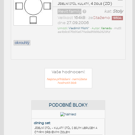
Jídelní stůl kulatý, 4 židle (2D)
Revit family
kat:
Stoly
Velikost
164kB
• ze
Staženo:
18504
x
dne
27.09.2006
Umístil:
Vladimír Michl^
• Autor:
Xanadu
•
md5:
ea1b9c67fb5fa6711a9a8f661b2629fd
okrouhlý
Vaše hodnocení:
Nejste přihlášeni - nemůžete
hodnotit blok