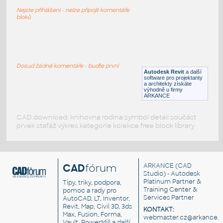
Moventi OffcDsks Arby MFC BenchExtendedTop
Nejste přihlášeni - nelze připojit komentáře
RFA
Nábytek
bloků
Moventi_OffcDsks_Arby_MFC_Bench
:
Moventi OffcDsks Arby MFC Bench
Dosud žádné komentáře - buďte první
Autodesk Revit
a další
RFA
Nábytek
software pro projektanty
a architekty získáte
výhodně u firmy
ARKANCE
CAD download: knihovna rodina symbol detail součást
prvek stafáž výkres kategorie kolekce free block library
CAD
fórum
ARKANCE
(CAD
Studio) - Autodesk
Platinum Partner &
Tipy, triky, podpora,
Training Center &
pomoc a rady pro
Services Partner
AutoCAD, LT, Inventor,
Revit, Map, Civil 3D, 3ds
KONTAKT:
Max, Fusion, Forma,
webmaster.cz@arkance.w
Vault, PowerMill a další