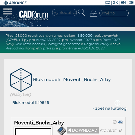
CZ
|
SK
|
EN
|
DE
Přes 123.000 registrovaných u nás, celkem
1.130.000
registrovaných
(CZ+EN)
. Tipy pro
AutoCAD 2027
, pro
Inventor 2027
a pro
Revit 2027
.
Nový
Kalkulátor nosníků
,
Spirograf generátor
a
Regresní křivky
v sekci
Převodníky
.
Kompletní
příkazy
a
proměnné AutoCADu 2027
.
Blok-model: Moventi_Bnchs_Arby
(Nábytek)
Blok-model #19845
« zpět na Katalog
Moventi_Bnchs_Arby
◄ DOWNLOAD
Moventi_B