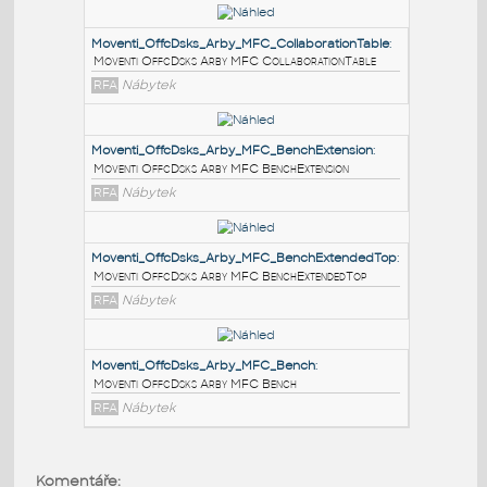
PODOBNÉ BLOKY
:
Moventi_OffcDsks_Arby_MFC_CollaborationTable
:
Moventi OffcDsks Arby MFC CollaborationTable
RFA
Nábytek
Moventi_OffcDsks_Arby_MFC_BenchExtension
:
Moventi OffcDsks Arby MFC BenchExtension
RFA
Nábytek
Moventi_OffcDsks_Arby_MFC_BenchExtendedTop
:
Komentáře: