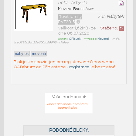
nchs_Arby.rfa
Moventi Bnchs Arby
Revit family
kat:
Nábytek
RVT2015
Velikost
1,62MB
• ze
Staženo:
7
x
dne
06.07.2020
Umístil:
OPlavek^
• Výrobce:
Moventi^
•
md5:
1ced295b5d122e606fb59611544716ee
nábytek
moventi
Blok je k dispozici jen pro registrované členy webu
CADforum.cz. Přihlaste se -
registrace
je bezplatná.
Vaše hodnocení:
Nejste přihlášeni - nemůžete
hodnotit blok