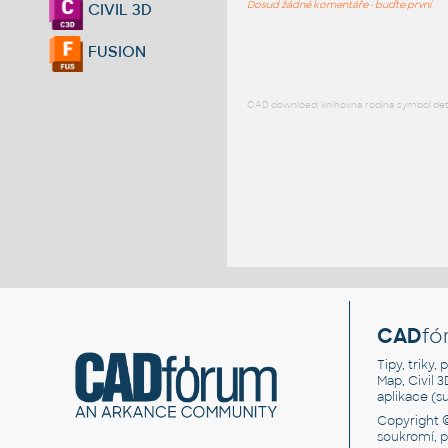
Dosud žádné komentáře - buďte první
CIVIL 3D
FUSION
CAD download: knihovna rodina symbol detai
CAD
fó
Tipy, triky
Map, Civil 
aplikace (
Copyright 
soukromí, 