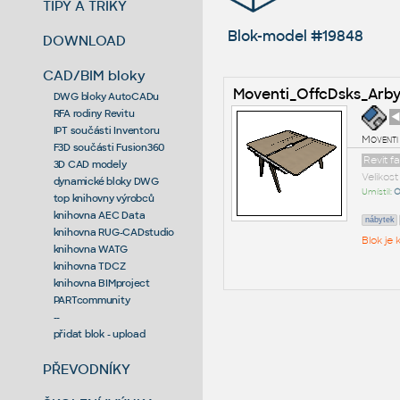
TIPY A TRIKY
Blok-model #19848
DOWNLOAD
CAD/BIM bloky
Moventi_OffcDsks_Arb
DWG bloky AutoCADu
RFA rodiny Revitu
◄
IPT součásti Inventoru
Moventi
F3D součásti Fusion360
Revit f
3D CAD modely
Velikos
dynamické bloky DWG
Umístil:
O
top knihovny výrobců
knihovna AEC Data
nábytek
knihovna RUG-CADstudio
Blok je
knihovna WATG
knihovna TDCZ
knihovna BIMproject
PARTcommunity
--
přidat blok - upload
PŘEVODNÍKY