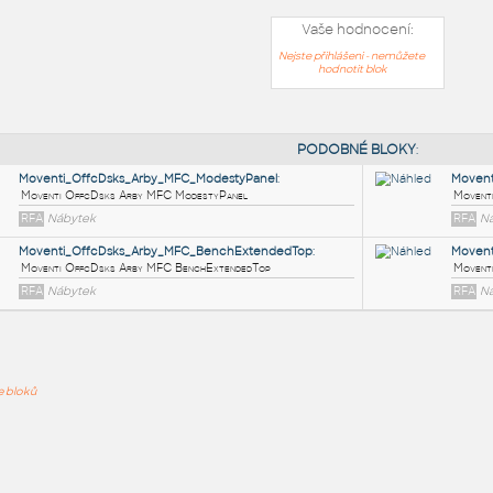
Vaše hodnocení:
Nejste přihlášeni - nemůžete
hodnotit blok
PODOB
Moventi_OffcDsks_Arby_MFC_ModestyPanel
:
ře bloků
Moventi OffcDsks Arby MFC ModestyPanel
RFA
Nábytek
Moventi_OffcDsks_Arby_MFC_BenchExtendedTop
:
Moventi OffcDsks Arby MFC BenchExtendedTop