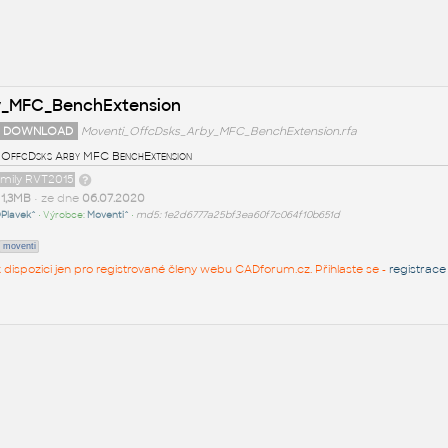
y_MFC_BenchExtension
 DOWNLOAD
Moventi_OffcDsks_Arby_MFC_BenchExtension.rfa
 OffcDsks Arby MFC BenchExtension
amily RVT2015
t
1,3MB
• ze dne
06.07.2020
Plavek^
• Výrobce:
Moventi^
•
md5: 1e2d6777a25bf3ea60f7c064f10b651d
moventi
 k dispozici jen pro registrované členy webu CADforum.cz. Přihlaste se -
registrace