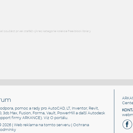
RFA
Nábytek
l součást prvek stafáž výkres kategorie kolekce free block library
rum
ARKA
Cente
, podpora, pomoc a rady pro AutoCAD, LT, Inventor, Revit,
KONT
3D, 3ds Max, Fusion, Forma, Vault, PowerMill a další Autodesk
webma
support firmy ARKANCE). Viz
O portálu
.
© 2026 |
Web reklama
na tomto serveru |
Ochrana
podmínky