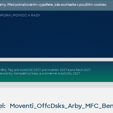
lamy. Před pokračováním vyjadřete, zda souhlasíte s použitím cookies.
 PODPORA | POMOC A RADY
Z+EN)
. Tipy pro
AutoCAD 2027
, pro
Inventor 2027
a pro
Revit 2027
.
řevodníky
.
Kompletní
příkazy
a
proměnné AutoCADu 2027
.
l: Moventi_OffcDsks_Arby_MFC_Be