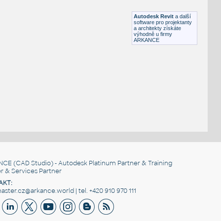
RFA
Nábytek
Autodesk Revit
a další
software pro projektanty
a architekty získáte
výhodně u firmy
ARKANCE
NCE
(CAD Studio) - Autodesk Platinum Partner & Training
r & Services Partner
AKT:
ster.cz@arkance.world | tel. +420 910 970 111