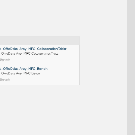
NÉ BLOKY
:
Moventi_OffcDsks_Arby_MFC_CollaborationTable
:
Moventi OffcDsks Arby MFC CollaborationTable
RFA
Nábytek
Moventi_OffcDsks_Arby_MFC_Bench
:
Moventi OffcDsks Arby MFC Bench