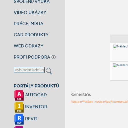
ŠKOLENÍ/VÝUKA
VIDEO UKÁZKY
PRÁCE, MÍSTA
CAD PRODUKTY
WEB ODKAZY
PROFI PODPORA
ⓘ
PORTÁLY PRODUKTŮ
AUTOCAD
Komentáře:
Nejste přihlášeni - nelze připojit komentá
INVENTOR
REVIT