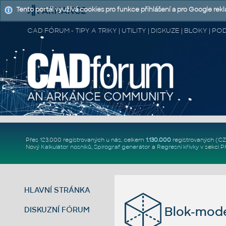
Tento portál využívá cookies pro funkce přihlášení a pro Google rek
CAD FÓRUM - TIPY A TRIKY | UTILITY | DISKUZE | BLOKY |
Přes 123.000 registrovaných u nás, celkem
1.130.000
registrovaných (C
Nový
Kalkulátor nosníků
,
Spirograf generátor
a
Regresní křivky
v sekci
P
HLAVNÍ STRÁNKA
Blok-mode
DISKUZNÍ FÓRUM