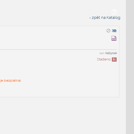
« zpět na Katalog
kat:
Nábytek
Staženo:
3
x
je bezplatná.