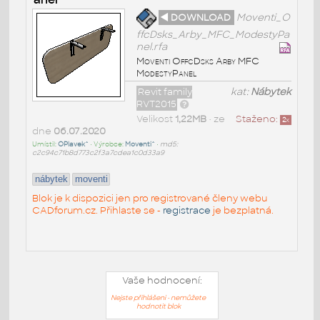
◄ DOWNLOAD
Moventi_O
ffcDsks_Arby_MFC_ModestyPa
nel.rfa
Moventi OffcDsks Arby MFC
ModestyPanel
Revit family
kat:
Nábytek
RVT2015
Velikost
1,22MB
• ze
Staženo:
2
x
dne
06.07.2020
Umístil:
OPlavek^
• Výrobce:
Moventi^
•
md5:
c2c94c71b8d773c2f3a7cdea1c0d33a9
nábytek
moventi
Blok je k dispozici jen pro registrované členy webu
CADforum.cz. Přihlaste se -
registrace
je bezplatná.
Vaše hodnocení:
Nejste přihlášeni - nemůžete
hodnotit blok