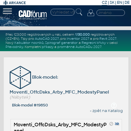
CZ
|
SK
|
EN
|
DE
Přes 123.000 registrovaných u nás, celkem
1.130.000
registrovaných
(CZ+EN)
. Tipy pro
AutoCAD 2027
, pro
Inventor 2027
a pro
Revit 2027
.
Nový
Kalkulátor nosníků
,
Spirograf generátor
a
Regresní křivky
v sekci
Převodníky
.
Kompletní
příkazy
a
proměnné AutoCADu 2027
.
Blok-model:
Moventi_OffcDsks_Arby_MFC_ModestyPanel
(Nábytek)
Blok-model #19850
« zpět na Katalog
Moventi_OffcDsks_Arby_MFC_ModestyP
anel