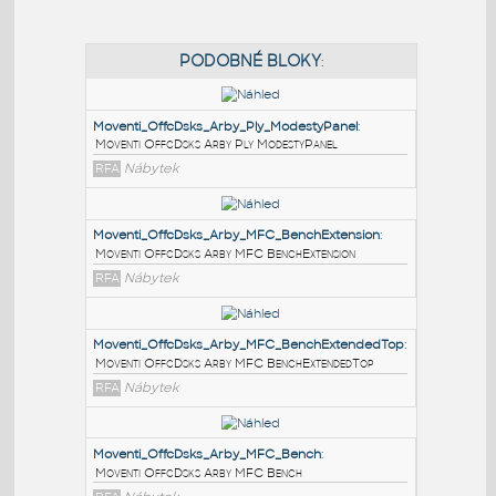
PODOBNÉ BLOKY
:
Moventi_OffcDsks_Arby_Ply_ModestyPanel
:
Moventi OffcDsks Arby Ply ModestyPanel
RFA
Nábytek
Moventi_OffcDsks_Arby_MFC_BenchExtension
:
Moventi OffcDsks Arby MFC BenchExtension