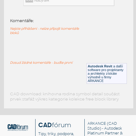
RFA
Nábytek
Komentáře:
Moventi_OffcDsks_Arby_MFC_BenchExtendedTop
:
Nejste přihlášeni - nelze připojit komentáře
Moventi OffcDsks Arby MFC BenchExtendedTop
bloků
RFA
Nábytek
Moventi_OffcDsks_Arby_MFC_Bench
:
Dosud žádné komentáře - buďte první
Moventi OffcDsks Arby MFC Bench
Autodesk Revit
a další
software pro projektanty
RFA
Nábytek
a architekty získáte
výhodně u firmy
ARKANCE
CAD download: knihovna rodina symbol detail součást
prvek stafáž výkres kategorie kolekce free block library
CAD
fórum
ARKANCE
(CAD
Studio) - Autodesk
Platinum Partner &
Tipy, triky, podpora,