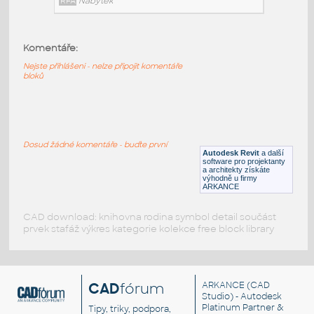
RFA
Nábytek
Komentáře:
Moventi_OffcDsks_Arby_MFC_BenchExtendedTop
:
Nejste přihlášeni - nelze připojit komentáře
Moventi OffcDsks Arby MFC BenchExtendedTop
bloků
RFA
Nábytek
Moventi_OffcDsks_Arby_MFC_Bench
:
Dosud žádné komentáře - buďte první
Moventi OffcDsks Arby MFC Bench
Autodesk Revit
a další
software pro projektanty
RFA
Nábytek
a architekty získáte
výhodně u firmy
ARKANCE
CAD download: knihovna rodina symbol detail součást
prvek stafáž výkres kategorie kolekce free block library
CAD
fórum
ARKANCE
(CAD
Studio) - Autodesk
Platinum Partner &
Tipy, triky, podpora,