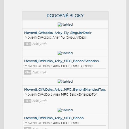
PODOBNÉ BLOKY
:
Moventi_Offcdsks_Arby_Ply_SingularDesk
:
Moventi Offcdsks Arby Ply SingularDesk
RFA
Nábytek
Moventi_OffcDsks_Arby_MFC_BenchExtension
:
Moventi OffcDsks Arby MFC BenchExtension