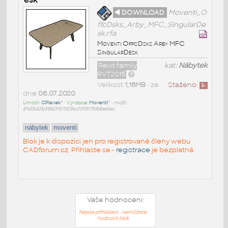
◄ DOWNLOAD
Moventi_O
ffcDsks_Arby_MFC_SingularDe
sk.rfa
Moventi OffcDsks Arby MFC
SingularDesk
Revit family
kat:
Nábytek
RVT2015
Velikost
1,18MB
• ze
Staženo:
3
x
dne
06.07.2020
Umístil:
OPlavek^
• Výrobce:
Moventi^
•
md5:
81d9d2b3860197009c20f81761bbe6ec
nábytek
moventi
Blok je k dispozici jen pro registrované členy webu
CADforum.cz. Přihlaste se -
registrace
je bezplatná.
Vaše hodnocení:
Nejste přihlášeni - nemůžete
hodnotit blok