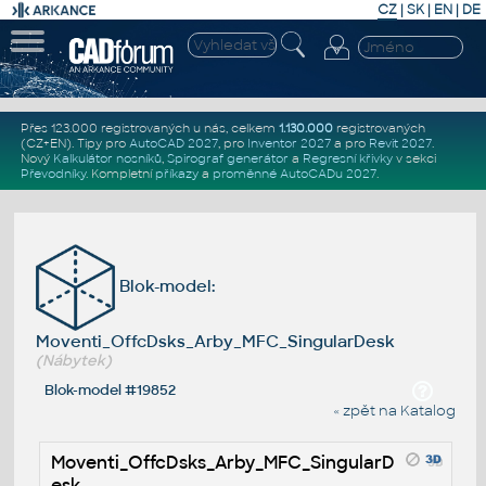
CZ
|
SK
|
EN
|
DE
Přes 123.000 registrovaných u nás, celkem
1.130.000
registrovaných
(CZ+EN)
. Tipy pro
AutoCAD 2027
, pro
Inventor 2027
a pro
Revit 2027
.
Nový
Kalkulátor nosníků
,
Spirograf generátor
a
Regresní křivky
v sekci
Převodníky
.
Kompletní
příkazy
a
proměnné AutoCADu 2027
.
Blok-model:
Moventi_OffcDsks_Arby_MFC_SingularDesk
(Nábytek)
Blok-model #19852
« zpět na Katalog
Moventi_OffcDsks_Arby_MFC_SingularD
esk