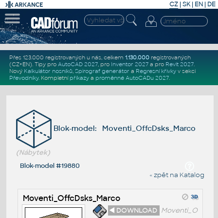
CZ
|
SK
|
EN
|
DE
Přes 123.000 registrovaných u nás, celkem
1.130.000
registrovaných
(CZ+EN)
. Tipy pro
AutoCAD 2027
, pro
Inventor 2027
a pro
Revit 2027
.
Nový
Kalkulátor nosníků
,
Spirograf generátor
a
Regresní křivky
v sekci
Převodníky
.
Kompletní
příkazy
a
proměnné AutoCADu 2027
.
Blok-model: Moventi_OffcDsks_Marco
(Nábytek)
Blok-model #19880
« zpět na Katalog
Moventi_OffcDsks_Marco
◄ DOWNLOAD
Moventi_O