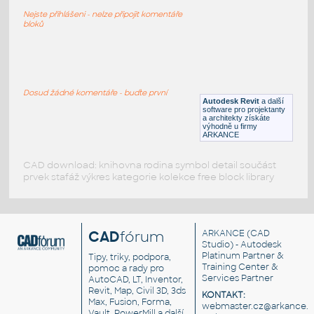
Moventi Tbls Marco Circular
Nejste přihlášeni - nelze připojit komentáře
RFA
Nábytek
bloků
Moventi_Tbls_Marco_Barrel
:
Moventi Tbls Marco Barrel
Dosud žádné komentáře - buďte první
Autodesk Revit
a další
RFA
Nábytek
software pro projektanty
a architekty získáte
výhodně u firmy
ARKANCE
CAD download: knihovna rodina symbol detail součást
prvek stafáž výkres kategorie kolekce free block library
CAD
fórum
ARKANCE
(CAD
Studio) - Autodesk
Platinum Partner &
Tipy, triky, podpora,
Training Center &
pomoc a rady pro
Services Partner
AutoCAD, LT, Inventor,
Revit, Map, Civil 3D, 3ds
KONTAKT:
Max, Fusion, Forma,
webmaster.cz@arkance.w
Vault, PowerMill a další