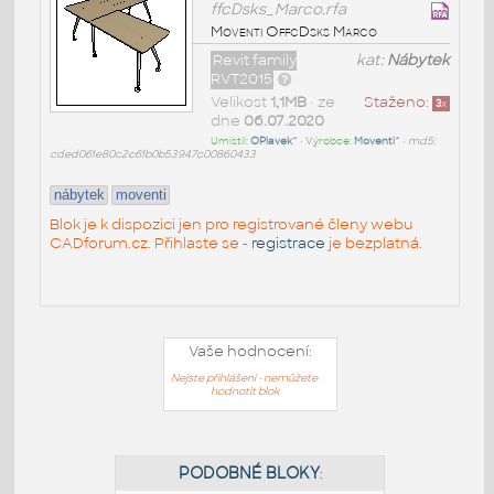
ffcDsks_Marco.rfa
Moventi OffcDsks Marco
Revit family
kat:
Nábytek
RVT2015
Velikost
1,1MB
• ze
Staženo:
3
x
dne
06.07.2020
Umístil:
OPlavek^
• Výrobce:
Moventi^
•
md5:
cded061e80c2c61b0b53947c00860433
nábytek
moventi
Blok je k dispozici jen pro registrované členy webu
CADforum.cz. Přihlaste se -
registrace
je bezplatná.
Vaše hodnocení:
Nejste přihlášeni - nemůžete
hodnotit blok