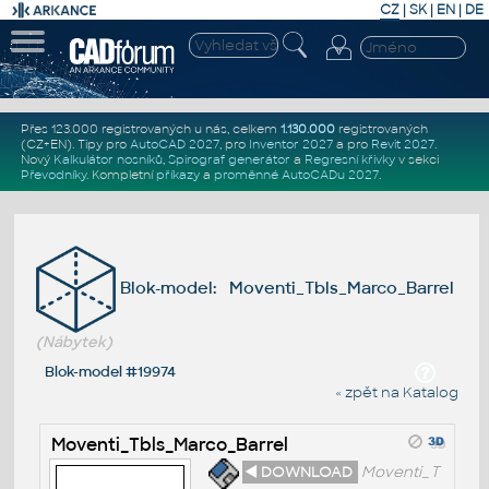
CZ
|
SK
|
EN
|
DE
Přes 123.000 registrovaných u nás, celkem
1.130.000
registrovaných
(CZ+EN)
. Tipy pro
AutoCAD 2027
, pro
Inventor 2027
a pro
Revit 2027
.
Nový
Kalkulátor nosníků
,
Spirograf generátor
a
Regresní křivky
v sekci
Převodníky
.
Kompletní
příkazy
a
proměnné AutoCADu 2027
.
Blok-model: Moventi_Tbls_Marco_Barrel
(Nábytek)
Blok-model #19974
« zpět na Katalog
Moventi_Tbls_Marco_Barrel
◄ DOWNLOAD
Moventi_T