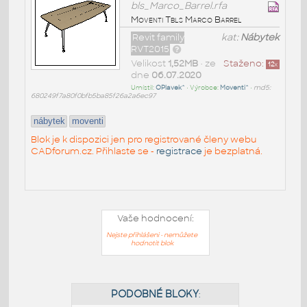
bls_Marco_Barrel.rfa
Moventi Tbls Marco Barrel
Revit family
kat:
Nábytek
RVT2015
Velikost
1,52MB
• ze
Staženo:
12
x
dne
06.07.2020
Umístil:
OPlavek^
• Výrobce:
Moventi^
•
md5:
680249f7a80f0bfb5ba85f26a2a6ec97
nábytek
moventi
Blok je k dispozici jen pro registrované členy webu
CADforum.cz. Přihlaste se -
registrace
je bezplatná.
Vaše hodnocení:
Nejste přihlášeni - nemůžete
hodnotit blok