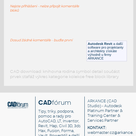
Moventi Tbls Marco Circular
Nejste přihlášeni - nelze připojit komentáře
RFA
Nábytek
bloků
Moventi_OffcDsks_Marco
:
Moventi OffcDsks Marco
Dosud žádné komentáře - buďte první
Autodesk Revit
a další
RFA
Nábytek
software pro projektanty
a architekty získáte
výhodně u firmy
ARKANCE
CAD download: knihovna rodina symbol detail součást
prvek stafáž výkres kategorie kolekce free block library
CAD
fórum
ARKANCE
(CAD
Studio) - Autodesk
Platinum Partner &
Tipy, triky, podpora,
Training Center &
pomoc a rady pro
Services Partner
AutoCAD, LT, Inventor,
Revit, Map, Civil 3D, 3ds
KONTAKT:
Max, Fusion, Forma,
webmaster.cz@arkance.w
Vault, PowerMill a další