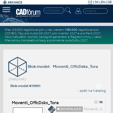
CZ
|
SK
|
EN
|
DE
Přes 123.000 registrovaných u nás, celkem
1.130.000
registrovaných
(CZ+EN)
. Tipy pro
AutoCAD 2027
, pro
Inventor 2027
a pro
Revit 2027
.
Nový
Kalkulátor nosníků
,
Spirograf generátor
a
Regresní křivky
v sekci
Převodníky
.
Kompletní
příkazy
a
proměnné AutoCADu 2027
.
Blok-model: Moventi_OffcDsks_Tora
(Nábytek)
Blok-model #19881
« zpět na Katalog
Moventi_OffcDsks_Tora
◄ DOWNLOAD
Moventi_O