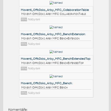
PODOBNÉ BLOKY
:
Moventi_OffcDsks_Arby_MFC_CollaborationTable
:
Moventi OffcDsks Arby MFC CollaborationTable
RFA
Nábytek
Moventi_OffcDsks_Arby_MFC_BenchExtension
:
Moventi OffcDsks Arby MFC BenchExtension
RFA
Nábytek
Moventi_OffcDsks_Arby_MFC_BenchExtendedTop
:
Komentáře: