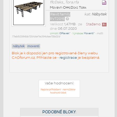
ffcDsks_Tora.rfa
Moventi OffcDsks Tora
Revit family
kat:
Nábytek
RVT2015
Velikost
1,47MB
• ze
Staženo:
6
x
dne
06.07.2020
Umístil:
OPlavek^
• Výrobce:
Moventi^
•
md5:
77eb50384bb72b1def1e394dee70b02d
nábytek
moventi
Blok je k dispozici jen pro registrované členy webu
CADforum.cz. Přihlaste se -
registrace
je bezplatná.
Vaše hodnocení:
Nejste přihlášeni - nemůžete
hodnotit blok