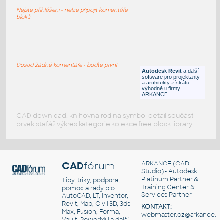
Moventi OffcDsks Arby MFC BenchExtendedTop
Nejste přihlášeni - nelze připojit komentáře
RFA
Nábytek
bloků
Moventi_OffcDsks_Arby_MFC_Bench
:
Moventi OffcDsks Arby MFC Bench
Dosud žádné komentáře - buďte první
Autodesk Revit
a další
RFA
Nábytek
software pro projektanty
a architekty získáte
výhodně u firmy
ARKANCE
CAD download: knihovna rodina symbol detail součást
prvek stafáž výkres kategorie kolekce free block library
CAD
fórum
ARKANCE
(CAD
Studio) - Autodesk
Platinum Partner &
Tipy, triky, podpora,
Training Center &
pomoc a rady pro
Services Partner
AutoCAD, LT, Inventor,
Revit, Map, Civil 3D, 3ds
KONTAKT:
Max, Fusion, Forma,
webmaster.cz@arkance.w
Vault, PowerMill a další