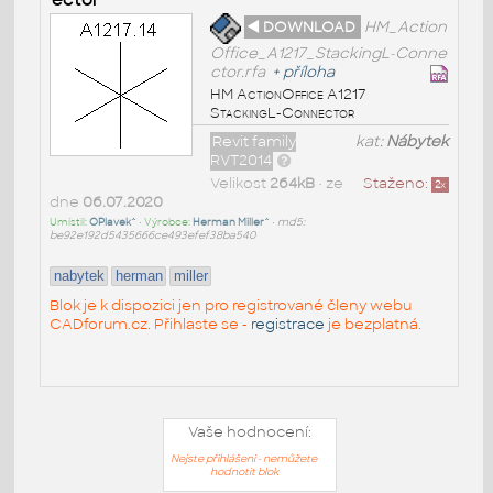
◄ DOWNLOAD
HM_Action
Office_A1217_StackingL-Conne
ctor.rfa
+
příloha
HM ActionOffice A1217
StackingL-Connector
Revit family
kat:
Nábytek
RVT2014
Velikost
264kB
• ze
Staženo:
2
x
dne
06.07.2020
Umístil:
OPlavek^
• Výrobce:
Herman Miller^
•
md5:
be92e192d5435666ce493efef38ba540
nabytek
herman
miller
Blok je k dispozici jen pro registrované členy webu
CADforum.cz. Přihlaste se -
registrace
je bezplatná.
Vaše hodnocení:
Nejste přihlášeni - nemůžete
hodnotit blok