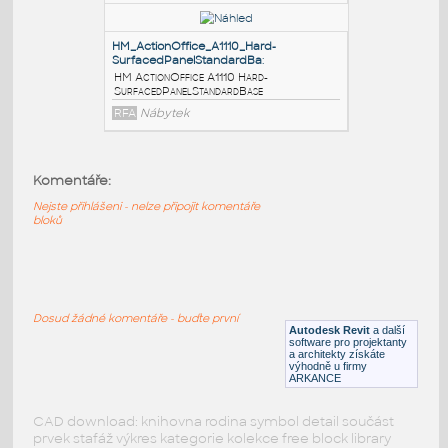
ConnectorChgofHgto
:
HM ActionOffice A1218 StackingL-
ConnectorChgofHgtorEndofRun
RFA
Nábytek
HM_ActionOffice_A1214_StackingT-
Connector
:
HM ActionOffice A1214 StackingT-
Komentáře:
Connector
Nejste přihlášeni - nelze připojit komentáře
RFA
Nábytek
bloků
HM_ActionOffice_A1110_Hard-
SurfacedPanelStandardBa
:
Dosud žádné komentáře - buďte první
HM ActionOffice A1110 Hard-
Autodesk Revit
a další
software pro projektanty
SurfacedPanelStandardBase
a architekty získáte
výhodně u firmy
RFA
Nábytek
ARKANCE
CAD download: knihovna rodina symbol detail součást
prvek stafáž výkres kategorie kolekce free block library