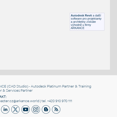
HM ActionOffice A1110 Hard-SurfacedPanelStandardBase
RFA
Nábytek
Autodesk Revit
a další
software pro projektanty
a architekty získáte
výhodně u firmy
ARKANCE
NCE
(CAD Studio) - Autodesk Platinum Partner & Training
r & Services Partner
AKT:
ster.cz@arkance.world | tel. +420 910 970 111