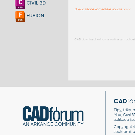
CIVIL 3D
Dosud žádné komentáře - buďte první
FUSION
CAD download: knihovna rodina symbol detai
CAD
fó
Tipy, triky
Map, Civil 
aplikace (
Copyright 
soukromí, 