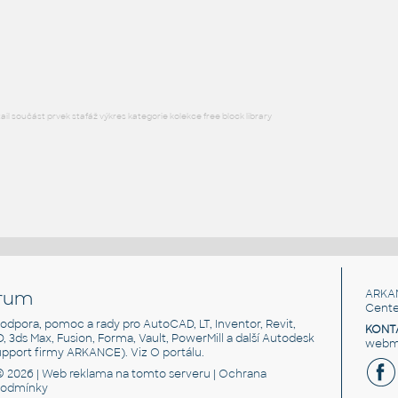
CoveredPanelStandardB
:
HM ActionOffice A1120 Fabric-CoveredPanelStandardBase
RFA
Nábytek
l součást prvek stafáž výkres kategorie kolekce free block library
rum
ARKA
Cente
, podpora, pomoc a rady pro AutoCAD, LT, Inventor, Revit,
KONT
3D, 3ds Max, Fusion, Forma, Vault, PowerMill a další Autodesk
webma
support firmy ARKANCE). Viz
O portálu
.
© 2026 |
Web reklama
na tomto serveru |
Ochrana
podmínky