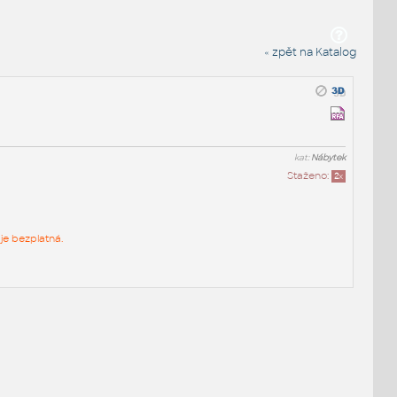
« zpět na Katalog
kat:
Nábytek
Staženo:
2
x
je bezplatná.