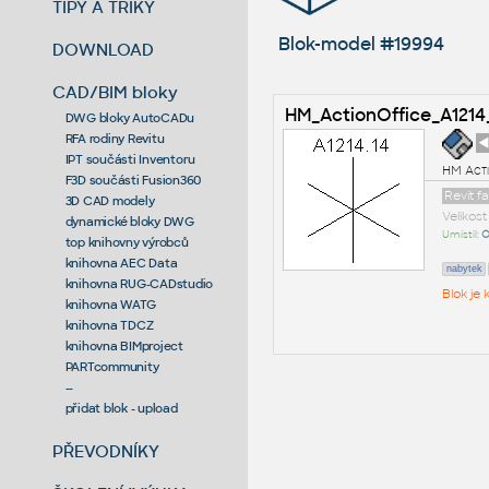
TIPY A TRIKY
Blok-model #19994
DOWNLOAD
CAD/BIM bloky
HM_ActionOffice_A1214
DWG bloky AutoCADu
RFA rodiny Revitu
◄
IPT součásti Inventoru
HM Acti
F3D součásti Fusion360
Revit f
3D CAD modely
Velikos
dynamické bloky DWG
Umístil:
O
top knihovny výrobců
knihovna AEC Data
nabytek
knihovna RUG-CADstudio
Blok je
knihovna WATG
knihovna TDCZ
knihovna BIMproject
PARTcommunity
--
přidat blok - upload
PŘEVODNÍKY