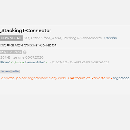
_StackingT-Connector
 DOWNLOAD
HM_ActionOffice_A1214_StackingT-Connector.rfa
+
příloha
onOffice A1214 StackingT-Connector
amily RVT2014
t
264kB
• ze dne
06.07.2020
Plavek^
• Výrobce:
Herman Miller^
•
md5: 303a32b413baf90b0b742740820eb555
herman
miller
 k dispozici jen pro registrované členy webu CADforum.cz. Přihlaste se -
registrace