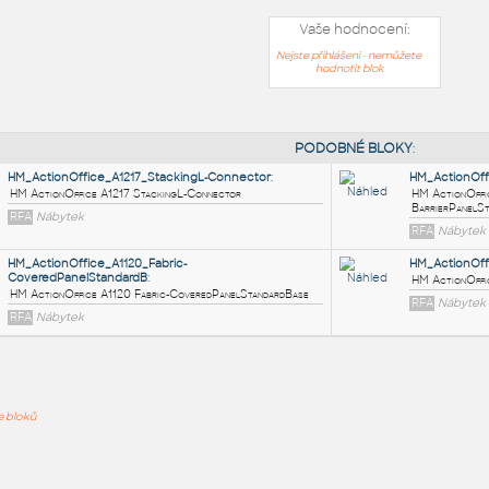
Vaše hodnocení:
Nejste přihlášeni - nemůžete
hodnotit blok
PODOB
HM_ActionOffice_A1217_StackingL-Connector
:
HM ActionOffice A1217 StackingL-Connector
ře bloků
RFA
Nábytek
HM_ActionOffice_A1120_Fabric-