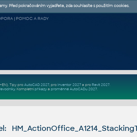
lamy. Před pokračováním vyjadřete, zda souhlasíte s použitím cookies.
 PODPORA | POMOC A RADY
Z+EN)
. Tipy pro
AutoCAD 2027
, pro
Inventor 2027
a pro
Revit 2027
.
řevodníky
.
Kompletní
příkazy
a
proměnné AutoCADu 2027
.
l: HM_ActionOffice_A1214_Stacking