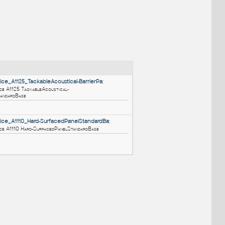
NÉ BLOKY
:
HM_ActionOffice_A1125_TackableAcoustical-BarrierPa
:
HM ActionOffice A1125 TackableAcoustical-
BarrierPanelStandardBase
RFA
Nábytek
HM_ActionOffice_A1110_Hard-SurfacedPanelStandardBa
: