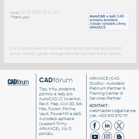
Kuchyňský dřez
(21.12.2010 13:32:50)
DWG
Dřezy
Sanjaj
AutoCAD
a další CAD
Thank you!
produkty Autodesk
získáte výhodně u firmy
ARKANCE
CAD download: knihovna rodina symbol detail součást
prvek stafáž výkres kategorie kolekce free block library
CAD
fórum
ARKANCE
(CAD
Studio) - Autodesk
Platinum Partner &
Tipy, triky, podpora,
Training Center &
pomoc a rady pro
Services Partner
AutoCAD, LT, Inventor,
Revit, Map, Civil 3D, 3ds
KONTAKT:
Max, Fusion, Forma,
webmaster.cz@arkance.w
Vault, PowerMill a další
| tel. +420 910 970 111
Autodesk aplikace
(support firmy
ARKANCE). Viz
O
portálu
.