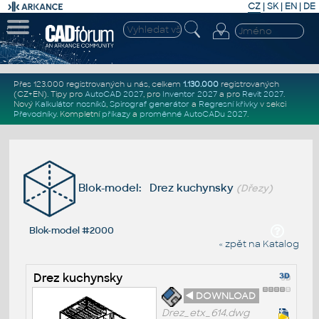
CZ
|
SK
|
EN
|
DE
Přes 123.000 registrovaných u nás, celkem
1.130.000
registrovaných
(CZ+EN)
. Tipy pro
AutoCAD 2027
, pro
Inventor 2027
a pro
Revit 2027
.
Nový
Kalkulátor nosníků
,
Spirograf generátor
a
Regresní křivky
v sekci
Převodníky
.
Kompletní
příkazy
a
proměnné AutoCADu 2027
.
Blok-model: Drez kuchynsky
(Dřezy)
Blok-model #2000
« zpět na Katalog
Drez kuchynsky
◄ DOWNLOAD
Drez_etx_614.dwg