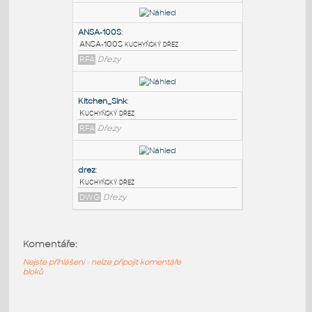
PODOBNÉ BLOKY
:
CAMEO-100N
:
CAMEO-100N kuchyňský dřez
RFA
Dřezy
ANSA-100S
:
ANSA-100S kuchyňský dřez
RFA
Dřezy
Kitchen_Sink
:
Kuchyňský dřez
Komentáře:
RFA
Dřezy
Nejste přihlášeni - nelze připojit komentáře
bloků
drez
: