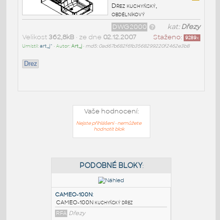
Dřez kuchyňský,
obdélníkový
DWG2000
kat:
Dřezy
Velikost
362,8kB
• ze dne
02.12.2007
Staženo:
9289
x
Umístil:
art_j^
• Autor:
Art_j
•
md5: 0ad67b682f61b3568299220f2462e3b8
Drez
Vaše hodnocení:
Nejste přihlášeni - nemůžete
hodnotit blok