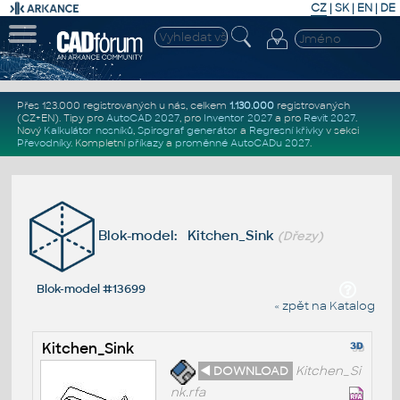
CZ
|
SK
|
EN
|
DE
Přes 123.000 registrovaných u nás, celkem
1.130.000
registrovaných
(CZ+EN)
. Tipy pro
AutoCAD 2027
, pro
Inventor 2027
a pro
Revit 2027
.
Nový
Kalkulátor nosníků
,
Spirograf generátor
a
Regresní křivky
v sekci
Převodníky
.
Kompletní
příkazy
a
proměnné AutoCADu 2027
.
Blok-model: Kitchen_Sink
(Dřezy)
Blok-model #13699
« zpět na Katalog
Kitchen_Sink
◄ DOWNLOAD
Kitchen_Si
nk.rfa