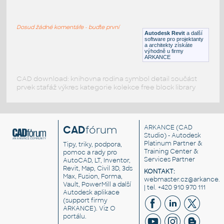
ANSA-100S
:
ANSA-100S kuchyňský dřez
Dosud žádné komentáře - buďte první
RFA
Dřezy
Autodesk Revit
a další
software pro projektanty
a architekty získáte
výhodně u firmy
ARKANCE
CAD download: knihovna rodina symbol detail součást
prvek stafáž výkres kategorie kolekce free block library
CAD
fórum
ARKANCE
(CAD
Studio) - Autodesk
Platinum Partner &
Tipy, triky, podpora,
Training Center &
pomoc a rady pro
Services Partner
AutoCAD, LT, Inventor,
Revit, Map, Civil 3D, 3ds
KONTAKT:
Max, Fusion, Forma,
webmaster.cz@arkance.w
Vault, PowerMill a další
| tel. +420 910 970 111
Autodesk aplikace
(support firmy
ARKANCE). Viz
O
portálu
.