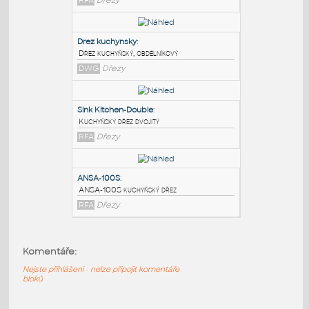
PODOBNÉ BLOKY
:
CAMEO-100N
:
CAMEO-100N kuchyňský dřez
RFA
Dřezy
Drez kuchynsky
:
Dřez kuchyňský, obdélníkový
DWG
Dřezy
Sink Kitchen-Double
:
Komentáře:
Kuchyňský dřez dvojitý
RFA
Dřezy
Nejste přihlášeni - nelze připojit komentáře
bloků