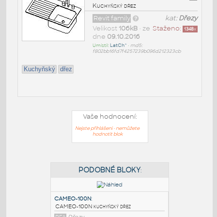
Kuchyňský dřez
Revit family
kat:
Dřezy
Velikost
106kB
• ze
Staženo:
1348
x
dne
09.10.2016
Umístil:
LatCh^
•
md5:
f802bb16fd7f4257239b096d212323cb
Kuchyňský
dřez
Vaše hodnocení:
Nejste přihlášeni - nemůžete
hodnotit blok