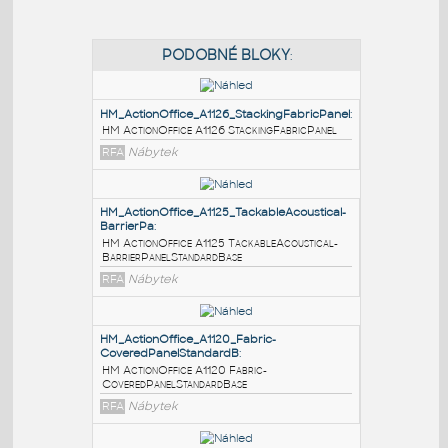
PODOBNÉ BLOKY
:
HM_ActionOffice_A1126_StackingFabricPanel
:
HM ActionOffice A1126 StackingFabricPanel
RFA
Nábytek
HM_ActionOffice_A1125_TackableAcoustical-
BarrierPa
:
HM ActionOffice A1125 TackableAcoustical-