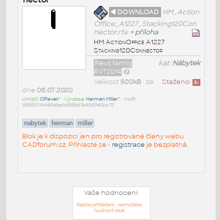
◄ DOWNLOAD
HM_Action
Office_A1227_Stacking120Con
nector.rfa
+
příloha
HM ActionOffice A1227
Stacking120Connector
Revit family
kat:
Nábytek
RVT2014
Velikost
500kB
• ze
Staženo:
3
x
dne
06.07.2020
Umístil:
OPlavek^
• Výrobce:
Herman Miller^
•
md5:
9695f314449dbe1d986d7e456940cc72
nabytek
herman
miller
Blok je k dispozici jen pro registrované členy webu
CADforum.cz. Přihlaste se -
registrace
je bezplatná.
Vaše hodnocení:
Nejste přihlášeni - nemůžete
hodnotit blok