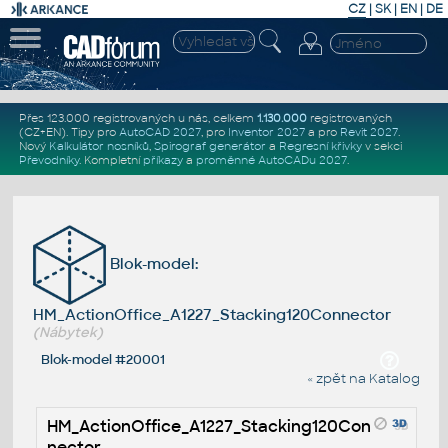
CZ
|
SK
|
EN
|
DE
Přes 123.000 registrovaných u nás, celkem
1.130.000
registrovaných
(CZ+EN)
. Tipy pro
AutoCAD 2027
, pro
Inventor 2027
a pro
Revit 2027
.
Nový
Kalkulátor nosníků
,
Spirograf generátor
a
Regresní křivky
v sekci
Převodníky
.
Kompletní
příkazy
a
proměnné AutoCADu 2027
.
Blok-model:
HM_ActionOffice_A1227_Stacking120Connector
(Nábytek)
Blok-model #20001
« zpět na Katalog
HM_ActionOffice_A1227_Stacking120Con
nector