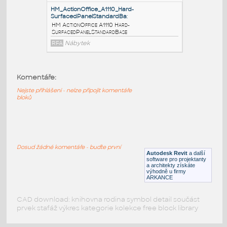
BarrierPanelStandardBase
RFA
Nábytek
HM_ActionOffice_A1120_Fabric-
CoveredPanelStandardB
:
HM ActionOffice A1120 Fabric-
Komentáře:
CoveredPanelStandardBase
Nejste přihlášeni - nelze připojit komentáře
RFA
Nábytek
bloků
HM_ActionOffice_A1110_Hard-
SurfacedPanelStandardBa
:
Dosud žádné komentáře - buďte první
HM ActionOffice A1110 Hard-
Autodesk Revit
a další
SurfacedPanelStandardBase
software pro projektanty
a architekty získáte
RFA
Nábytek
výhodně u firmy
ARKANCE
CAD download: knihovna rodina symbol detail součást
prvek stafáž výkres kategorie kolekce free block library