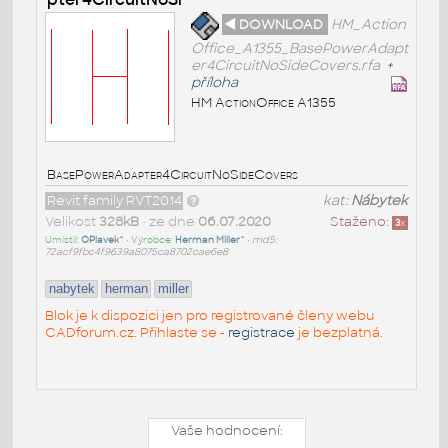
◄ DOWNLOAD
HM_Action
Office_A1355_BasePowerAdapt
er4CircuitNoSideCovers.rfa
+
příloha
HM ActionOffice A1355
BasePowerAdapter4CircuitNoSideCovers
Revit family RVT2014
kat:
Nábytek
Velikost
328kB
• ze dne
06.07.2020
Staženo:
3
x
Umístil:
OPlavek^
• Výrobce:
Herman Miller^
•
md5:
72acf9fbc4f9639a8075ca8702cae6e8
nabytek
herman
miller
Blok je k dispozici jen pro registrované členy webu
CADforum.cz. Přihlaste se -
registrace
je bezplatná.
Vaše hodnocení: