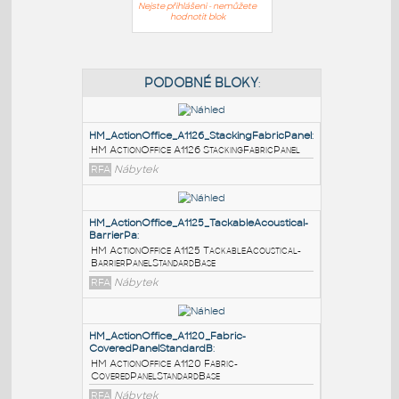
Nejste přihlášeni - nemůžete
hodnotit blok
PODOBNÉ BLOKY
:
HM_ActionOffice_A1126_StackingFabricPanel
:
HM ActionOffice A1126 StackingFabricPanel
RFA
Nábytek