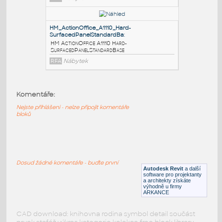
HM_ActionOffice_A1125_TackableAcoustical-
BarrierPa
:
HM ActionOffice A1125 TackableAcoustical-
BarrierPanelStandardBase
RFA
Nábytek
HM_ActionOffice_A1120_Fabric-
CoveredPanelStandardB
:
Komentáře:
HM ActionOffice A1120 Fabric-
CoveredPanelStandardBase
Nejste přihlášeni - nelze připojit komentáře
bloků
RFA
Nábytek
HM_ActionOffice_A1110_Hard-
SurfacedPanelStandardBa
:
Dosud žádné komentáře - buďte první
HM ActionOffice A1110 Hard-
Autodesk Revit
a další
software pro projektanty
SurfacedPanelStandardBase
a architekty získáte
výhodně u firmy
RFA
Nábytek
ARKANCE
CAD download: knihovna rodina symbol detail součást