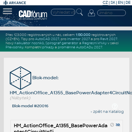
CZ
|
SK
|
EN
|
DE
Přes 123.000 registrovaných u nás, celkem
1.130.000
registrovaných
(CZ+EN)
. Tipy pro
AutoCAD 2027
, pro
Inventor 2027
a pro
Revit 2027
.
Nový
Kalkulátor nosníků
,
Spirograf generátor
a
Regresní křivky
v sekci
Převodníky
.
Kompletní
příkazy
a
proměnné AutoCADu 2027
.
Blok-model:
HM_ActionOffice_A1355_BasePowerAdapter4CircuitNo
(Nábytek)
Blok-model #20016
« zpět na Katalog
HM_ActionOffice_A1355_BasePowerAda
pter4CircuitNoSi