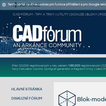
Tento portál využívá cookies pro funkce přihlášení a pro Google rek
CAD FÓRUM - TIPY A TRIKY | UTILITY | DISKUZE | BLOKY |
Přes 123.000 registrovaných u nás, celkem
1.130.000
registrovaných (C
Nový
Kalkulátor nosníků
,
Spirograf generátor
a
Regresní křivky
v sekci
P
HLAVNÍ STRÁNKA
Blok-mode
DISKUZNÍ FÓRUM