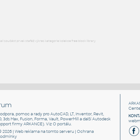
CoveredPanelStandardB
:
HM ActionOffice A1120 Fabric-CoveredPanelStandardBase
RFA
Nábytek
l součást prvek stafáž výkres kategorie kolekce free block library
rum
ARKA
Cente
, podpora, pomoc a rady pro AutoCAD, LT, Inventor, Revit,
KONT
3D, 3ds Max, Fusion, Forma, Vault, PowerMill a další Autodesk
webma
support firmy ARKANCE). Viz
O portálu
.
© 2026 |
Web reklama
na tomto serveru |
Ochrana
podmínky