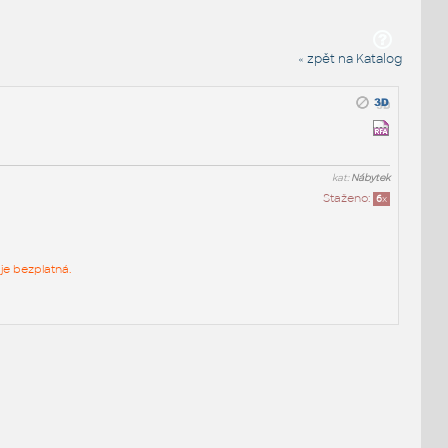
« zpět na Katalog
kat:
Nábytek
Staženo:
6
x
je bezplatná.