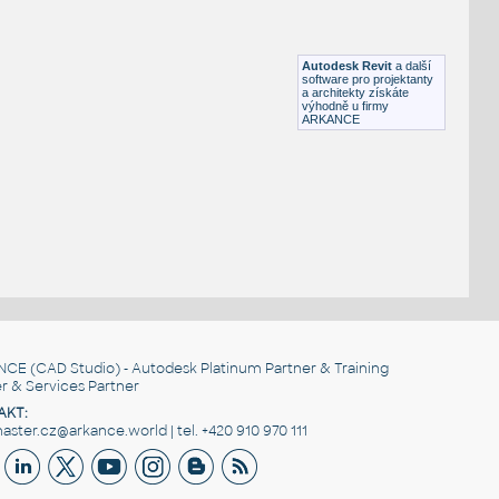
HM ActionOffice A1110 Hard-SurfacedPanelStandardBase
RFA
Nábytek
Autodesk Revit
a další
software pro projektanty
a architekty získáte
výhodně u firmy
ARKANCE
NCE
(CAD Studio) - Autodesk Platinum Partner & Training
r & Services Partner
AKT:
ster.cz@arkance.world | tel. +420 910 970 111