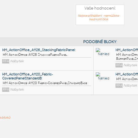
Vaše hodnocení:
Nejste přihlášeni - nemůžete
hodnotit blok
PODOB
HM_ActionOffice_A1126_StackingFabricPanel
:
HM ActionOffice A1126 StackingFabricPanel
ře bloků
RFA
Nábytek
HM_ActionOffice_A1120_Fabric-