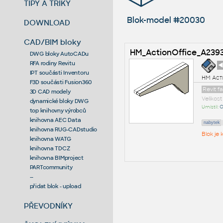
TIPY A TRIKY
Blok-model #20030
DOWNLOAD
CAD/BIM bloky
HM_ActionOffice_A239
DWG bloky AutoCADu
RFA rodiny Revitu
◄
IPT součásti Inventoru
HM Acti
F3D součásti Fusion360
Revit f
3D CAD modely
Velikos
dynamické bloky DWG
Umístil:
O
top knihovny výrobců
knihovna AEC Data
nabytek
knihovna RUG-CADstudio
Blok je
knihovna WATG
knihovna TDCZ
knihovna BIMproject
PARTcommunity
--
přidat blok - upload
PŘEVODNÍKY