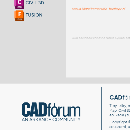
CIVIL 3D
Dosud žádné komentáře - buďte první
FUSION
CAD download: knihovna rodina symbol detai
CAD
fó
Tipy, triky
Map, Civil 
aplikace (
Copyright 
soukromí, 