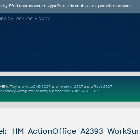
lamy. Před pokračováním vyjadřete, zda souhlasíte s použitím cookies.
 PODPORA | POMOC A RADY
Z+EN)
. Tipy pro
AutoCAD 2027
, pro
Inventor 2027
a pro
Revit 2027
.
řevodníky
.
Kompletní
příkazy
a
proměnné AutoCADu 2027
.
l: HM_ActionOffice_A2393_WorkSur