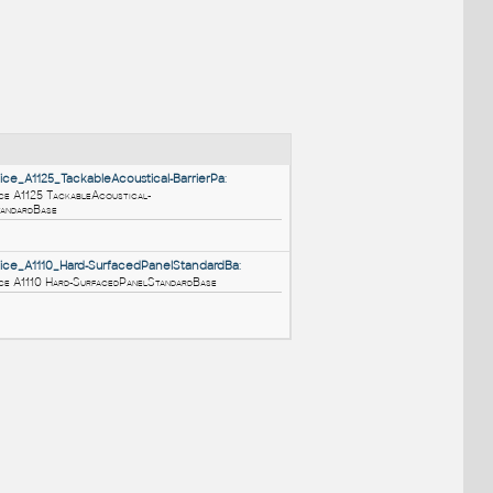
NÉ BLOKY
:
HM_ActionOffice_A1125_TackableAcoustical-BarrierPa
:
HM ActionOffice A1125 TackableAcoustical-
BarrierPanelStandardBase
RFA
Nábytek
HM_ActionOffice_A1110_Hard-SurfacedPanelStandardBa
: