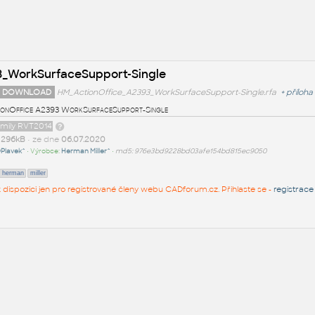
3_WorkSurfaceSupport-Single
 DOWNLOAD
HM_ActionOffice_A2393_WorkSurfaceSupport-Single.rfa
+
příloha
onOffice A2393 WorkSurfaceSupport-Single
amily RVT2014
t
296kB
• ze dne
06.07.2020
Plavek^
• Výrobce:
Herman Miller^
•
md5: 976e3bd9228bd03afe154bd815ec9050
herman
miller
 k dispozici jen pro registrované členy webu CADforum.cz. Přihlaste se -
registrace