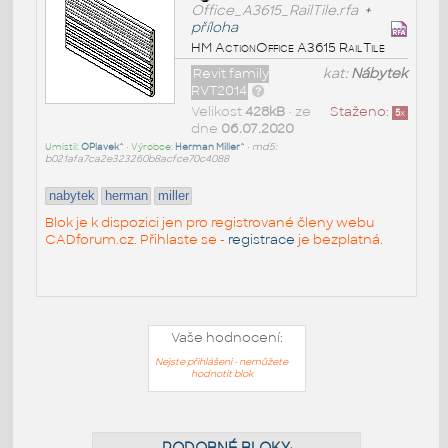
Office_A3615_RailTile.rfa
+
příloha
HM ActionOffice A3615 RailTile
Revit family
kat:
Nábytek
RVT2014
Velikost
428kB
• ze
Staženo:
5
x
dne
06.07.2020
Umístil:
OPlavek^
• Výrobce:
Herman Miller^
•
md5:
b021afa7ca2e323260b8acfce70c4088
nabytek
herman
miller
Blok je k dispozici jen pro registrované členy webu
CADforum.cz. Přihlaste se -
registrace
je bezplatná.
Vaše hodnocení:
Nejste přihlášeni - nemůžete
hodnotit blok