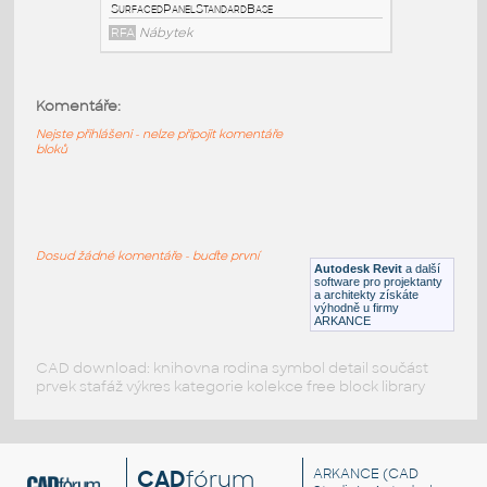
HM_ActionOffice_A1120_Fabric-
CoveredPanelStandardB
:
HM ActionOffice A1120 Fabric-
Komentáře:
CoveredPanelStandardBase
RFA
Nábytek
Nejste přihlášeni - nelze připojit komentáře
bloků
HM_ActionOffice_A1110_Hard-
SurfacedPanelStandardBa
:
HM ActionOffice A1110 Hard-
Dosud žádné komentáře - buďte první
SurfacedPanelStandardBase
Autodesk Revit
a další
software pro projektanty
RFA
Nábytek
a architekty získáte
výhodně u firmy
ARKANCE
CAD download: knihovna rodina symbol detail součást
prvek stafáž výkres kategorie kolekce free block library
CAD
fórum
ARKANCE
(CAD