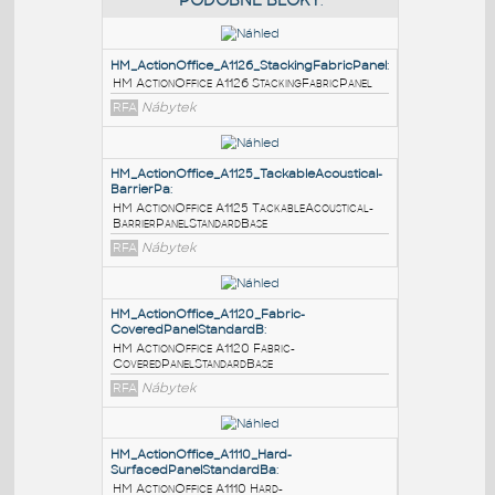
PODOBNÉ BLOKY
:
HM_ActionOffice_A1126_StackingFabricPanel
:
HM ActionOffice A1126 StackingFabricPanel
RFA
Nábytek
HM_ActionOffice_A1125_TackableAcoustical-
BarrierPa
:
HM ActionOffice A1125 TackableAcoustical-
BarrierPanelStandardBase
RFA
Nábytek