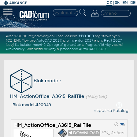
CZ
|
SK
|
EN
|
DE
Přes 123.000 registrovaných u nás, celkem
1.130.000
registrovaných
(CZ+EN)
. Tipy pro
AutoCAD 2027
, pro
Inventor 2027
a pro
Revit 2027
.
Nový
Kalkulátor nosníků
,
Spirograf generátor
a
Regresní křivky
v sekci
Převodníky
.
Kompletní
příkazy
a
proměnné AutoCADu 2027
.
Blok-model:
HM_ActionOffice_A3615_RailTile
(Nábytek)
Blok-model #20049
« zpět na Katalog
HM_ActionOffice_A3615_RailTile
◄ DOWNLOAD
HM_Action